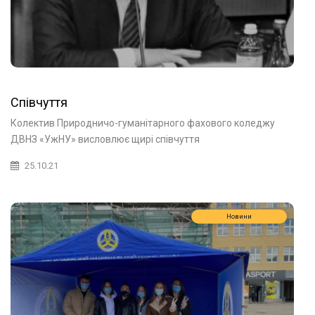
Cпівчуття
Колектив Природничо-гуманітарного фахового коледжу
ДВНЗ «УжНУ» висловлює щирі співчуття
25.10.21
Новини