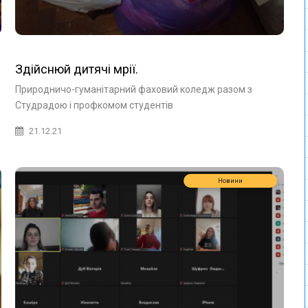
Здійснюй дитячі мрії.
Природничо-гуманітарний фаховий коледж разом з
Студрадою і профкомом студентів
21.12.21
Новини