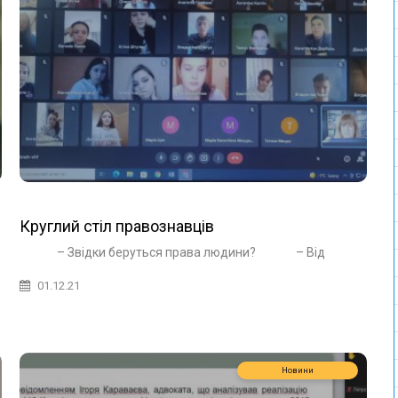
Круглий стіл правознавців
– Звідки беруться права людини? – Від
01.12.21
Новини