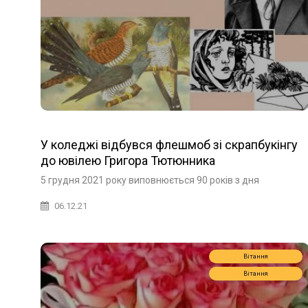
У коледжі відбувся флешмоб зі скрапбукінгу
до ювілею Григора Тютюнника
5 грудня 2021 року виповнюється 90 років з дня
06.12.21
Вітання
Вітання