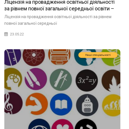
Ліцензія на провадження освітньої діяльності
за рівнем повної загальної середньої освіти –
здобуття профільної середньої освіти
Ліцензія на провадження освітньої діяльності за рівнем
повної загальної середньої
23.05.22
Наші спеціальності