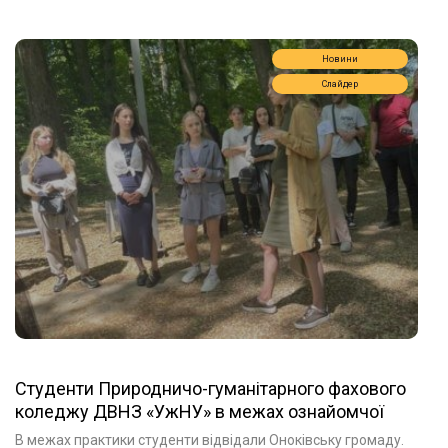
Новини
Слайдер
Студенти Природничо-гуманітарного фахового
коледжу ДВНЗ «УжНУ» в межах ознайомчої
практики провели еко-зустріч із
В межах практики студенти відвідали Оноківську громаду.