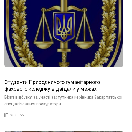
Студенти Природничого гуманітарного
фахового коледжу відвідали у межах
ознайомчої практики Закарпатську
Візит відбувся за участі заступника керівника Закарпатської
спеціалізовану прокуратуру у військовій та
спеціалізованої прокуратури
оборонній сфері Західного регіону.
30.05.22