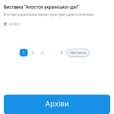
Виставка "Апостол української ідеї"
В історії української науки і культури одне з почесних
30.09.21
1
2
3
…
8
Наступна
Aрхіви