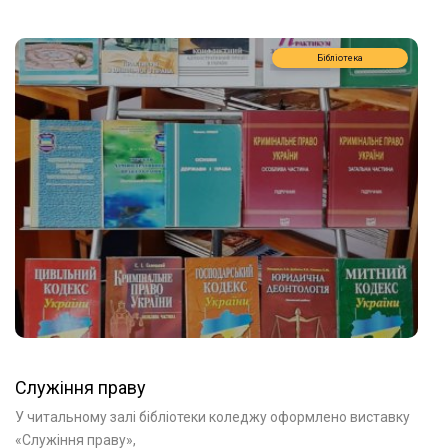
Бібліотека
Cлужіння праву
У читальному залі бібліотеки коледжу оформлено виставку
«Служіння праву»,