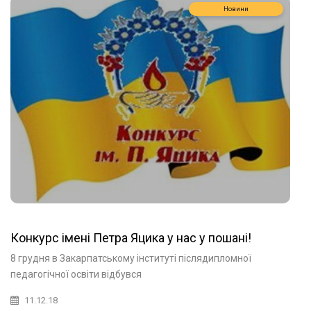
Новини
Конкурс імені Петра Яцика у нас у пошані!
8 грудня в Закарпатському інституті післядипломної
педагогічної освіти відбувся
11.12.18