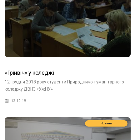
«Грінвіч» у коледжі
12 грудня 2018 року студенти Природничо-гуманітарного
коледжу ДВНЗ «УжНУ»
13.12.18
Новини