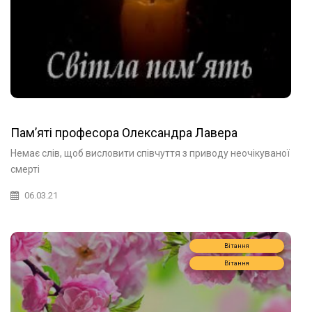
Пам’яті професора Олександра Лавера
Немає слів, щоб висловити співчуття з приводу неочікуваної
смерті
06.03.21
Вітання
Вітання