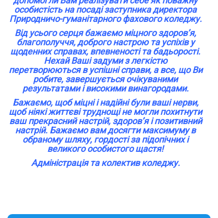
допомогли Вам реалізувати себе як поважну
особистість на посаді заступника директора
Природничо-гуманітарного фахового коледжу.
Від усього серця бажаємо міцного здоров’я,
благополуччя, доброго настрою та успіхів у
щоденних справах, впевненості та бадьорості.
Нехай Ваші задуми з легкістю
перетворюються в успішні справи, а все, що Ви
робите, завершується очікуваними
результатами і високими винагородами.
Бажаємо, щоб міцні і надійні були ваші нерви,
щоб ніякі життєві труднощі не могли похитнути
ваш прекрасний настрій, здоров’я і позитивний
настрій. Бажаємо вам досягти максимуму в
обраному шляху, гордості за підопічних і
великого особистого щастя!
Адміністрація та колектив коледжу.