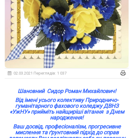
02.03.2021
Переглядів: 1 037
Шановний Сидор Роман Михайлович!
Від імені усього колективу Природничо-
гуманітарного фахового коледжу ДВНЗ
«УжНУ» прийміть найщиріші вітання з Днем
народження!
Ваш досвід, професіоналізм, прогресивне
мислення та ґрунтовний підхід до справ