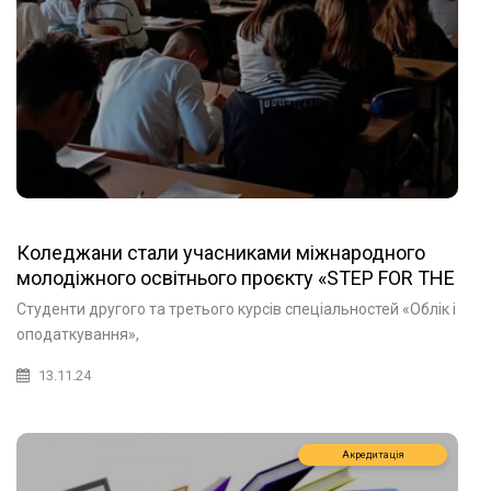
Коледжани стали учасниками міжнародного
молодіжного освітнього проєкту «STEP FOR THE
FUTURE» («КРОК У МАЙБУТНЄ»)
Студенти другого та третього курсів спеціальностей «Облік і
оподаткування»,
13.11.24
Акредитація