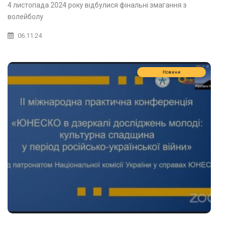
72-ї Спартакіади ДВНЗ "УжНУ"
4 листопада 2024 року відбулися фінальні змагання з
волейболу
06.11.24
Новини