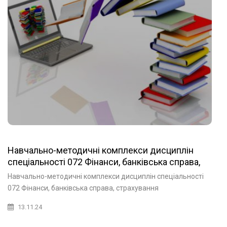
Навчально-методичні комплекси дисциплін
спеціальності 072 Фінанси, банківська справа,
страхування та фондовий ринок
Навчально-методичні комплекси дисциплін спеціальності
072 Фінанси, банківська справа, страхування
13.11.24