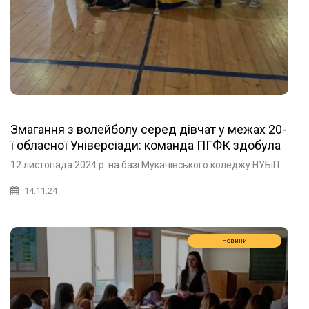
Змагання з волейболу серед дівчат у межах 20-
ї обласної Універсіади: команда ПГФК здобула
почесне ІІ місце
12 листопада 2024 р. на базі Мукачівського коледжу НУБіП
14.11.24
Новини