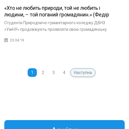
«Хто не любить природи, той не любить і
людини, – той поганий громадянин.» (Федір
Достоєвський)
Студенти Природничо-гуманітарного коледжу ДВНЗ
«УжНУ» продовжують проявляти свою громадянську
23.04.19
1
2
3
4
Наступна