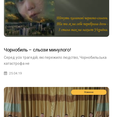
Чорнобиль – сльози минулого!
Серед усіх трагедій, які пережило людство, Чорнобильська
катастрофа не
25.04.19
Новини