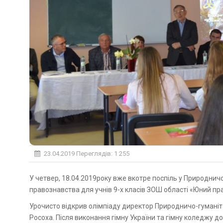
23.04.2019
Переглядів: 1 255
У четвер, 18.04.2019року вже вкотре поспіль у Природничо-гуманітарному коледжі відбулася олімпіада з
правознавства для учнів 9-х класів ЗОШ області «Юний п
Урочисто відкрив олімпіаду директор Природничо-гуманіта
Росоха. Після виконання гімну України та гімну коледжу д