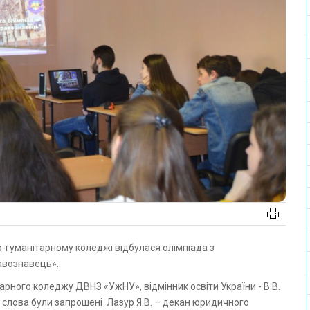
равознавець».
рного коледжу ДВНЗ «УжНУ», відмінник освіти України - В.В.
о слова були запрошені Лазур Я.В. – декан юридичного