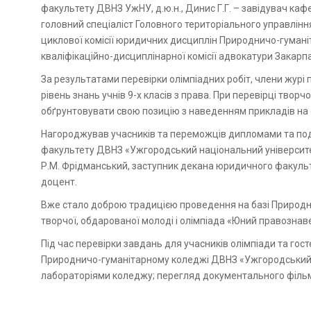
факультету ДВНЗ УжНУ, д.ю.н., Динис Г.Г. – завідувач каф
головний спеціаліст Головного територіального управління 
циклової комісії юридичних дисциплін Природничо-гумані
кваліфікаційно-дисциплінарної комісії адвокатури Закарпа
За результатами перевірки олімпіадних робіт, члени журі 
рівень знань учнів 9-х класів з права. При перевірці твор
обґрунтовувати свою позицію з наведенням прикладів на 
Нагороджував учасників та переможців дипломами та по
факультету ДВНЗ «Ужгородський національний університет
Р.М. Фрідманський, заступник декана юридичного факульт
доцент.
Вже стало доброю традицією проведення на базі Природн
творчої, обдарованої молоді і олімпіада «Юний правозна
Під час перевірки завдань для учасників олімпіади та гос
Природничо-гуманітарному коледжі ДВНЗ «Ужгородський н
лабораторіями коледжу; перегляд документального філь