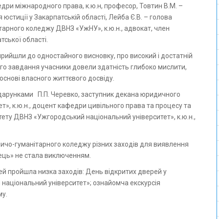
едри міжнародного права, к.ю.н, професор, Товтин В.М. –
юстиції у Закарпатській області, Лейба Є.В. – голова
тарного коледжу ДВНЗ «УжНУ», к.ю.н., адвокат, член
тської області.
прийшли до одностайного висновку, про високий і достатній
чого завдання учасники довели здатність глибоко мислити,
основі власного життєвого досвіду.
дарунками П.П. Черевко, заступник декана юридичного
», к.ю.н., доцент кафедри цивільного права та процесу та
ету ДВНЗ «Ужгородський національний університет», к.ю.н.,
ичо-гуманітарного коледжу різних заходів для виявлення
вець» не стала виключенням.
тей пройшла низка заходів: День відкритих дверей у
аціональний університет»; ознайомча екскурсія
му.