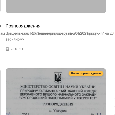
ктів
Розпорядження
м спеціальності 121 "Інженерія програмного забезпечення" на 2021
Про організацію освітнього процесу з 25.01.2021 року у
весняному
23.01.21
Накази та розпорядження