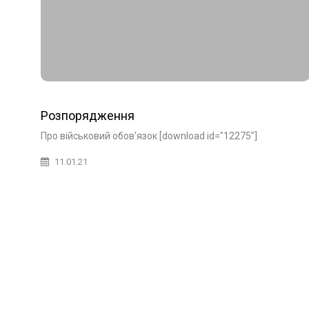
Розпорядження
Про військовий обов’язок [download id="12275"]
11.01.21