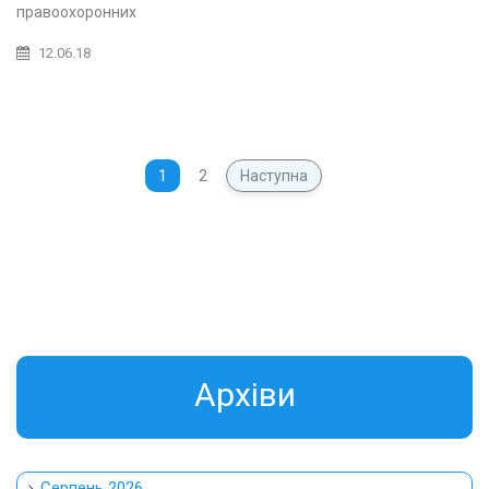
правоохоронних
12.06.18
1
2
Наступна
Aрхіви
Серпень 2026