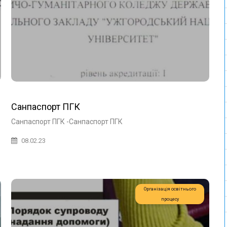
Санпаспорт ПГК
Санпаспорт ПГК -Санпаспорт ПГК
08.02.23
Організація освітнього
процесу