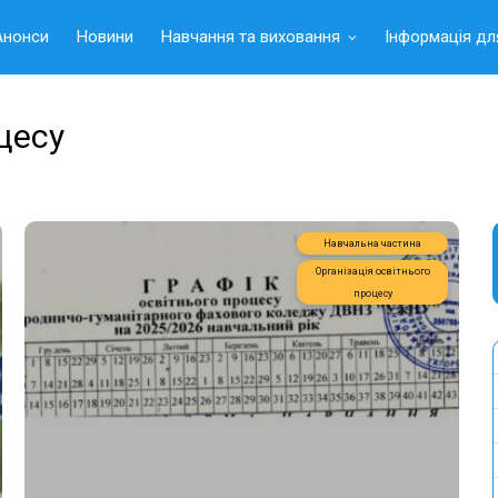
Анонси
Новини
Навчання та виховання
Інформація дл
цесу
Навчальна частина
Організація освітнього
процесу