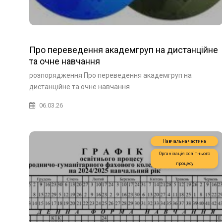
Про переведення академгруп на дистанційне
та очне навчання
розпорядження Про переведення академгруп на
дистанційне та очне навчання
06.03.26
Навчальна частина
Організація освітнього
процесу