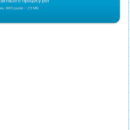
світнього-процесу.pdf”
нь: 889 разів – 29 МБ