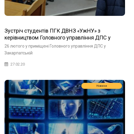
Зустріч студентів ПГК ДВНЗ «УжНУ» з
керівництвом Головного управління ДПС у
Закарпатській області
26 лютого у приміщені Головного управління ДПС у
Закарпатській
27.02.20
Новини