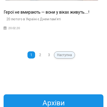
Герої не вмирають — вони у віках живуть….!
20 лютого в Україні є Днем пам’яті
20.02.20
1
2
3
Наступна
Aрхіви