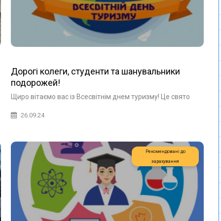
Дорогі колеги, студенти та шанувальники
подорожей!
Щиро вітаємо вас із Всесвітнім днем туризму! Це свято
26.09.24
Рекомендовані до
зарахування