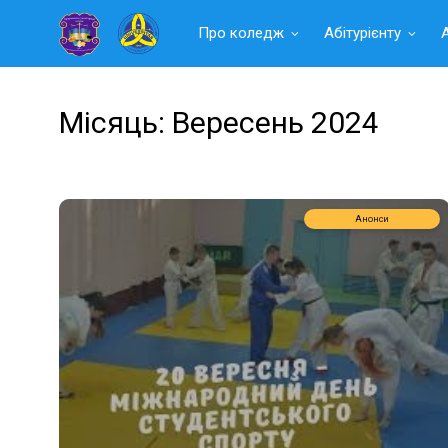
Читать
Про коледж
Абітурієнту
далее
Місяць:
Вересень 2024
Анонси