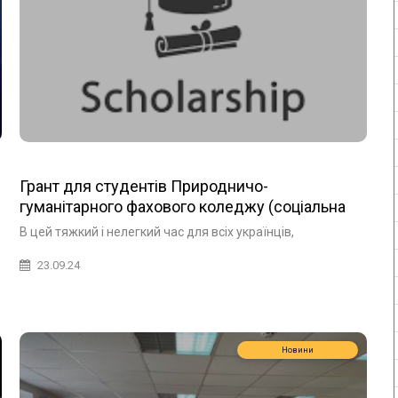
Грант для студентів Природничо-
гуманітарного фахового коледжу (соціальна
програма Scholarship)
В цей тяжкий і нелегкий час для всіх українців,
23.09.24
Новини