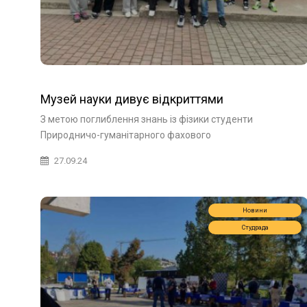
Музей науки дивує відкриттями
З метою поглиблення знань із фізики студенти
Природничо-гуманітарного фахового
27.09.24
Новини
Студрада