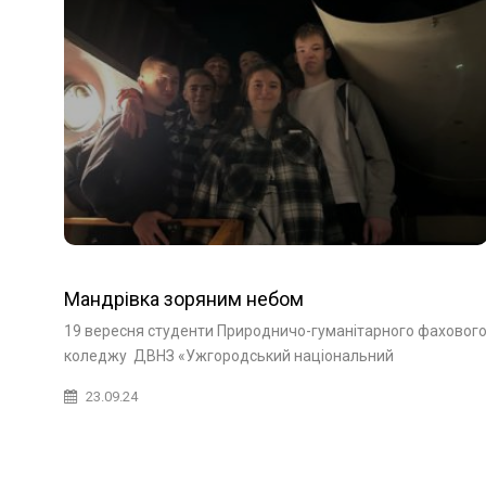
Мандрівка зоряним небом
19 вересня студенти Природничо-гуманітарного фаховог
коледжу ДВНЗ «Ужгородський національний
23.09.24