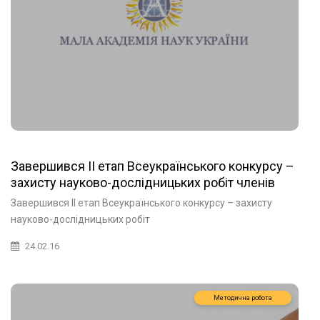
Завершився ІІ етап Всеукраїнського конкурсу –
захисту науково-дослідницьких робіт членів
Малої академії наук України.
Завершився ІІ етап Всеукраїнського конкурсу – захисту
науково-дослідницьких робіт
24.02.16
Методична робота