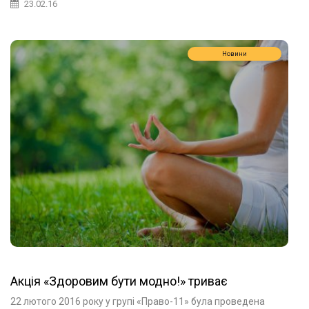
23.02.16
Новини
Акція «Здоровим бути модно!» триває
22 лютого 2016 року у групі «Право-11» була проведена