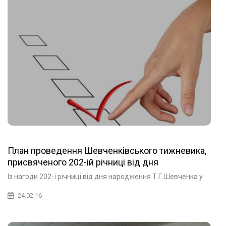
План проведення Шевченківського тижневика,
присвяченого 202-ій річниці від дня
народження Великого Кобзаря
Із нагоди 202-ї річниці від дня народження Т.Г.Шевченка у
24.02.16