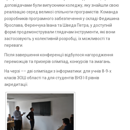
доповідачами були випускники коледжу, яку знайшли свою
реалізацію серед великої спільноти програмістів. Команда
розробників програмного забезпечення у складі Федишина
Ярослава, Ференчука Івана та Шведа Петра, у доступній
формі продемонстрували глядачам інструменти, які вони
застосовують у колективній розробці, їх можливості та
переваги.
Після завершення конференції відбулося нагородження
переможців та призерів олімпіад, конкурсів та змагань.
На черзі –– дві олімпіади з інформатики: для учнів 8-9-х
класів ЗОШ області та для студентів ВНЗ І-ІІ рівнів
акредитації.