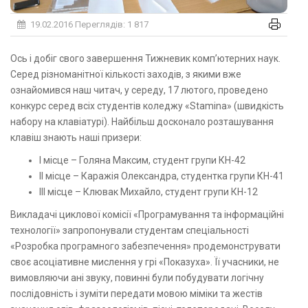
19.02.2016
Переглядів: 1 817
Ось і добіг свого завершення Тижневик комп’ютерних наук.
Серед різноманітної кількості заходів, з якими вже
ознайомився наш читач, у середу, 17 лютого, проведено
конкурс серед всіх студентів коледжу «Stamina» (швидкість
набору на клавіатурі). Найбільш досконало розташування
клавіш знають наші призери:
І місце – Голяна Максим, студент групи КН-42
ІІ місце – Каражія Олександра, студентка групи КН-41
ІІІ місце – Клювак Михайло, студент групи КН-12
Викладачі циклової комісії «Програмування та інформаційні
технології» запропонували студентам спеціальності
«Розробка програмного забезпечення» продемонструвати
своє асоціативне мислення у грі «Показуха». Її учасники, не
вимовляючи ані звуку, повинні були побудувати логічну
послідовність і зуміти передати мовою міміки та жестів