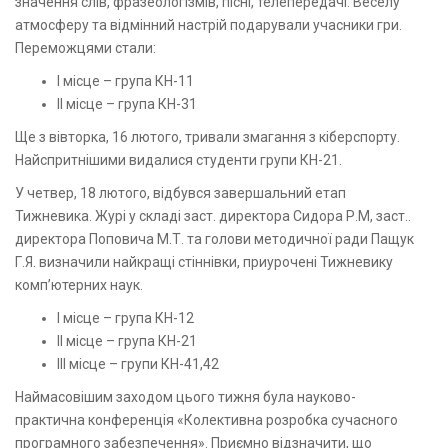
значення слів, фразеологізмів, пісні, телепередачі. Веселу
атмосферу та відмінний настрій подарували учасники гри.
Переможцями стали:
І місце – група КН-11
ІІ місце – група КН-31
Ще з вівторка, 16 лютого, тривали змагання з кіберспорту.
Найспритнішими видалися студенти групи КН-21.
У четвер, 18 лютого, відбувся завершальний етап
Тижневика. Журі у складі заст. директора Сидора Р.М, заст..
директора Поповича М.Т. та голови методичної ради Пащук
Г.Я. визначили найкращі стіннівки, приурочені Тижневику
комп’ютерних наук.
І місце – група КН-12
ІІ місце – група КН-21
ІІІ місце – групи КН-41,42
Наймасовішим заходом цього тижня була науково-
практична конференція «Колективна розробка сучасного
програмного забезпечення». Приємно відзначити, що