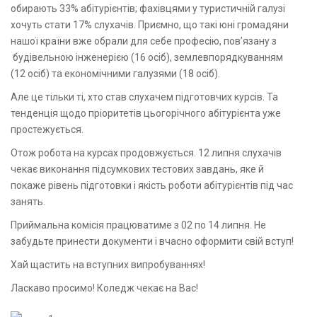
обирають 33% абітурієнтів; фахівцями у туристичній галузі
хочуть стати 17% слухачів. Приємно, що такі юні громадяни
нашої країни вже обрали для себе професію, пов’язану з
будівельною інженерією (16 осіб), землевпорядкуванням
(12 осіб) та економічними галузями (18 осіб).
Але це тільки ті, хто став слухачем підготовчих курсів. Та
тенденція щодо пріоритетів цьогорічного абітурієнта уже
простежується.
Отож робота на курсах продовжується. 12 липня слухачів
чекає виконання підсумкових тестових завдань, яке й
покаже рівень підготовки і якість роботи абітурієнтів під час
занять.
Приймальна комісія працюватиме з 02 по 14 липня. Не
забудьте принести документи і вчасно оформити свій вступ!
Хай щастить на вступних випробуваннях!
Ласкаво просимо! Коледж чекає на Вас!