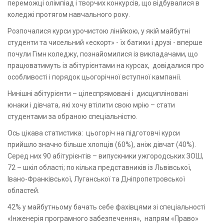
переможці олімпіад і творчих конкурсів, що відбувалися в
коледжі протягом навчального року.
Розпочалися курси урочистою лінійкою, у якій майбутні
студенти та чисельний «ескорт» - їх батики і друзі - вперше
почули Гімн коледжу, познайомилися із викладачами, що
працюватимуть із абітурієнтами на курсах, довідалися про
особливості і порядок цьогорічної вступної кампанії.
Нинішні абітурієнти – цілеспрямовані і дисципліновані
юнаки і дівчата, які хочу втілити свою мрію – стати
студентами за обраною спеціальністю.
Ось цікава статистика: цьогоріч на підготовчі курси
прийшло значно більше хлопців (60%), аніж дівчат (40%).
Серед них 90 абітурієнтів – випускники ужгородських ЗОШ,
72 – шкіл області; по кілька представників із Львівської,
Івано-Франківської, Луганської та Дніпропетровської
областей.
42% у майбутньому бачать себе фахівцями зі спеціальності
«Інженерія програмного забезпечення», напрям «Право»