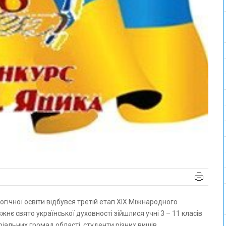
жнє свято української духовності зійшлися учні 3 – 11 класів
оріальних громад області, студенти різних вишів.