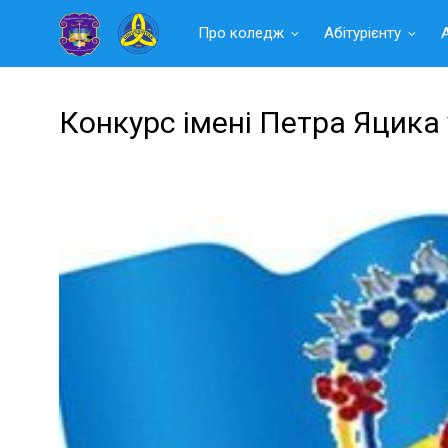
Читать
Про коледж
Абітурієнту
далее
Конкурс імені Петра Яцика 