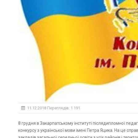
11.12.2018
Переглядів: 1 191
8 грудня в Закарпатському інституті післядипломної педагогічної освіти відбувся третій етап XIX Міжнародного
конкурсу з української мови імені Петра Яцика. На це справ
закладів загальної середньої освіти з усіх районів і терит