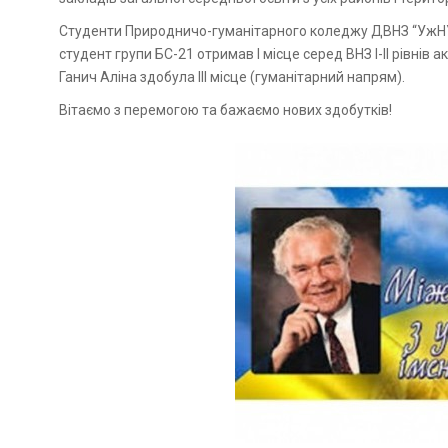
Студенти Природничо-гуманітарного коледжу ДВНЗ “УжНУ” 
студент групи БС-21 отримав I місце серед ВНЗ I-II рівнів 
Ганич Аліна здобула III місце (гуманітарний напрям).
Вітаємо з перемогою та бажаємо нових здобутків!