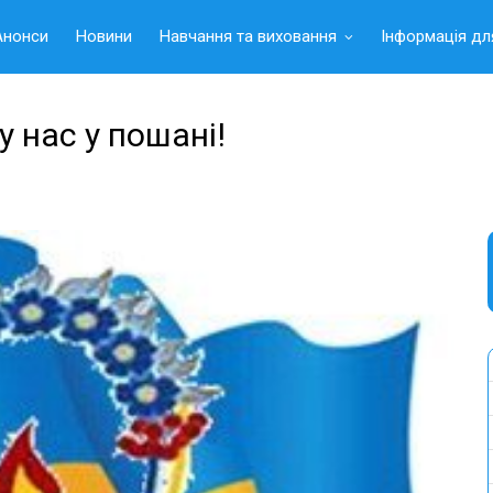
Анонси
Новини
Навчання та виховання
Інформація дл
у нас у пошані!