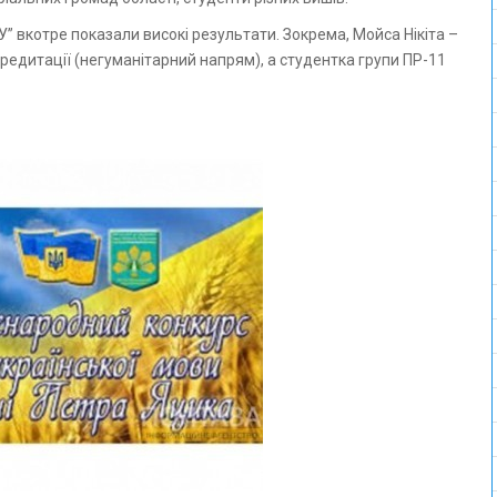
вкотре показали високі результати. Зокрема, Мойса Нікіта –
акредитації (негуманітарний напрям), а студентка групи ПР-11