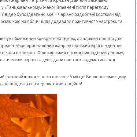
Бичок Андріани Петрівни та Крижан Даніели Василівни
й у «Танцювальному» жанрі. Впевнені після перегляду
 відео було ідеально все – чарівно оздоблені костюми від
посмішкою на обличчі, які додавали позитивного настрою, та
не був обмежений конкретною темою, а залишив простір для
 репрезентував оригінальний жанр авторський вірш студентки
н ніколи не чекає». Філософський погляд викладений у ньому,
ів зачепили серця та душі, дали поштовх задуматись над
ий фаховий коледж посів почесне 5 місце! Висловлюємо щиру
нь наші відео в соцмережах дистанційно!