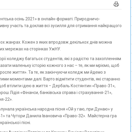
ивну участь та доклав всі зусилля для отримання найкращого
ох жанрах. Кожен з яких впродовж декількох днів можна
них мережах на сторінках УжНУ.
рії коледжу багатьох студентів, які з радістю та захопленням
азати маленьку історію кожного з нас – те, як ми мріємо, щоб
росле життя». Та те, як закінчуючи коледж ми йдемо з
ми моментами далі. Варто відмітити студентів, які старанно
щоб втілити ідею в життя – Дербаль Костянтин «Право-31»,
ош Лідія «Фінанси, банківська справа і страхування-21»,
я-22».
олунала українська народна пісня «Ой у гаю, при Дунаю» у
41» та Чутори Данила Івановича «Право-32». Майстерна гра
раїнської пісні.