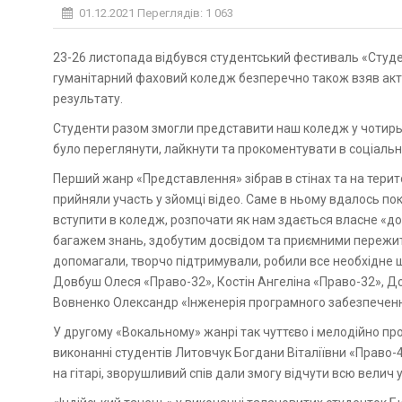
01.12.2021
Переглядів: 1 063
23-26 листопада відбувся студентський фестиваль «Студентська осінь 2021» в онлайн-форматі. Природничо-
гуманітарний фаховий коледж безперечно також взяв акт
результату.
Студенти разом змогли представити наш коледж у чотирь
було переглянути, лайкнути та прокоментувати в соціаль
Перший жанр «Представлення» зібрав в стінах та на терито
прийняли участь у зйомці відео. Саме в ньому вдалось пок
вступити в коледж, розпочати як нам здається власне «до
багажем знань, здобутим досвідом та приємними пережити
допомагали, творчо підтримували, робили все необхідне 
Довбуш Олеся «Право-32», Костін Ангеліна «Право-32», Дор
Вовненко Олександр «Інженерія програмного забезпеченн
У другому «Вокальному» жанрі так чуттєво і мелодійно пр
виконанні студентів Литовчук Богдани Віталіївни «Право-
на гітарі, зворушливий спів дали змогу відчути всю велич ук