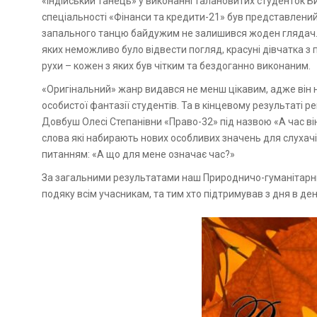
«Індійський танець» у виконанні талановитих студенток 
спеціальності «Фінанси та кредити-21» був представлени
запального танцю байдужим не залишився жоден глядач. У
яких неможливо було відвести погляд, красуні дівчатка з 
рухи – кожен з яких був чітким та бездоганно виконаним.
«Оригінальний» жанр видався не менш цікавим, адже він 
особистої фантазії студентів. Та в кінцевому результаті
Довбуш Олесі Степанівни «Право-32» під назвою «А час ві
слова які набирають нових особливих значень для слухач
питанням: «А що для мене означає час?»
За загальними результатами наш Природничо-гуманітарн
подяку всім учасникам, та тим хто підтримував з дня в де