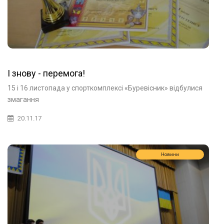
І знову - перемога!
15 і 16 листопада у спорткомплексі «Буревісник» відбулися
змагання
20.11.17
Новини