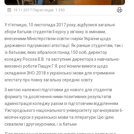
13.11.2017
Переглядів: 1 350
У п’ятницю, 10 листопада 2017 року, відбулися загальні
збори батьків студентів ІІ курсу у зв’язку зі змінами,
внесеними Міністерством освіти і науки України щодо
державної підсумкової атестації. Як раніше студентам, так і
їх батькам, яких зібралося понад 150 осіб, директор
коледжу Росоха В.В. та заступник директора з навчально-
виховної роботи Пащук Г.Я. роз’яснили вимоги щодо
складання ЗНО-2018 з української мови для отримання
атестату про повну загальну середню освіту.
З метою належної підготовки до нового для студентів
формату та досягнення ними позитивних результатів
адміністрація коледжу разом із підготовчим відділенням
Ужгородського національного університету організували 6-
місячні курси з української мови та літератури. Цю ідею
схвалили і другокурсники, і їх батьки.