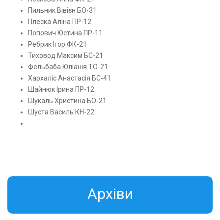
Пильник Вівієн БО-31
Плеска Аліна ПР-12
Попович Юстина ПР-11
Ребрик Ігор ФК-21
Тиховод Максим БС-21
Фельбаба Юліанія ТО-21
Хархаліс Анастасія БС-41
Шайнюк Ірина ПР-12
Шукаль Христина БО-21
Шуста Василь КН-22
Aрхіви