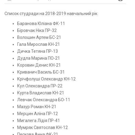
Список студради на 2018-2019 навчальний рік
Баранова Юліана ФК-11
Біровчак Ніка ПР-32
Волошин Артем БС-21
Гала Мирослав КН-21
Дичка Тетяна ПР-13
Дудла Марина ПО-21
Коровин Денис КН-21
Криванич Василь БС-31
Крічфолуші Олександр КН-12
Кул Олександра ПР-22
Курта Владислав КН-21
Левчак Олександра БО-11
Мазур Роман КН-21
Мерцин Аліна ПР-12
Мигалега Лідія ПР-41
Мумряк Святослав КН-12
Пескова Анна ФК-21