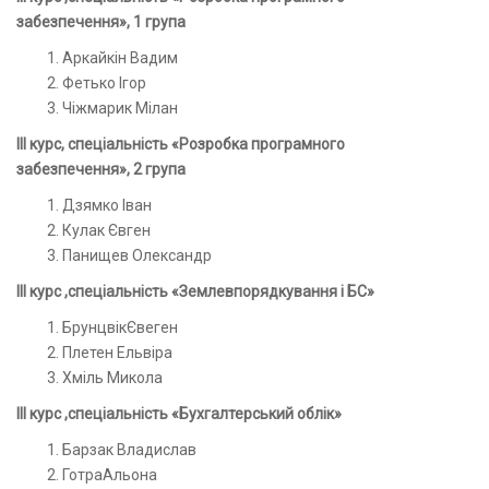
забезпечення», 1 група
Аркайкін Вадим
Фетько Ігор
Чіжмарик Мілан
ІІ
I
курс, спеціальність «Розробка
програмного
забезпечення», 2 група
Дзямко Іван
Кулак Євген
Панищев Олександр
ІІ
I
курс ,спеціальність «Землевпорядкування і БС»
БрунцвікЄвеген
Плетен Ельвіра
Хміль Микола
ІІ
I
курс ,спеціальність «Бухгалтерський облік»
Барзак Владислав
ГотраАльона