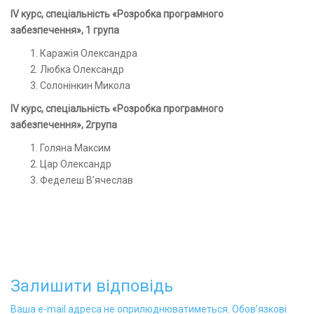
І
V
курс, спеціальність «Розробка
програмного
забезпечення», 1 група
Каражія Олександра
Любка Олександр
Солонінкин Микола
І
V
курс, спеціальність «Розробка
програмного
забезпечення», 2група
Голяна Максим
Цар Олександр
Феделеш В’ячеслав
Залишити відповідь
Ваша e-mail адреса не оприлюднюватиметься.
Обов’язкові