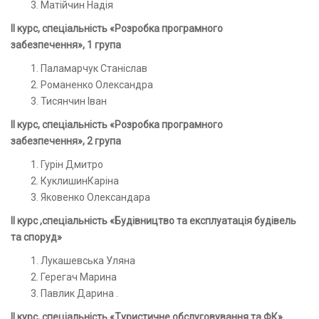
Матійчин Надія
І
I
курс, спеціальність «Розробка програмного
забезпечення», 1 група
Паламарчук Станіслав
Романенко Олександра
Тисянчин Іван
І
I
курс, спеціальність «Розробка програмного
забезпечення», 2 група
Гурін Дмитро
КуклишинКаріна
Яковенко Олександара
І
I
курс ,спеціальність «Будівництво та експлуатація будівель
та споруд»
Лукашевська Уляна
Герегач Марина
Павлик Дарина .
І
I
курс, спеціальність «Туристичне обслуговування та ФК»