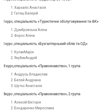
Хархаліс Анастасія
Гатяш Валерій
І курс, спеціальність «Туристичне обслуговування та ФК»
Думбровська Аліна
Форос Аліна
І курс ,спеціальність «Бухгалтерський облік та ОД»
КулакМарія
ЯкубикАндрій
ІІ курс,спеціальність «Правознавство», 1 група
Андрусь Владислав
Белей Андріана
Шутко Анастасія
І
I
курс ,спеціальність «Правознавство», 2 група
Алексій Вікторія
Бондаренко Мирослава