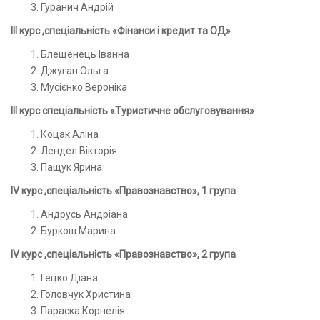
Гуранич Андрій
ІІ
I
курс ,спеціальність «Фінанси і кредит та ОД»
Блещенець Іванна
Джуган Ольга
Мусієнко Вероніка
ІІ
I
курс спеціальність «Туристичне обслуговування»
Коцак Аліна
Лендел Вікторія
Пащук Ярина
І
V
курс ,спеціальність «Правознавство», 1 група
Андрусь Андріана
Буркош Марина
І
V
курс ,спеціальність «Правознавство», 2 група
Гецко Діана
Головчук Христина
Параска Корнелія