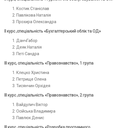
Костик Станіслав
Павлікова Наталія
Прохира Олександра
І
I
курс ,спеціальність «Бухгалтерський облік та ОД»
ДанчГабор
Деяк Наталія
Петі Сандра
ІІ
I
курс, спеціальність «Правознавство», 1 група
Клецко Христина
Петрище Олена
Тисянчин Орхідея
ІІ
I
курс ,спеціальність «Правознавство», 2 група
Вайдулич Віктор
Осійська Владимира
Павлюк Денис
ІІ
I
курс ,спеціальність «Розробка
програмного