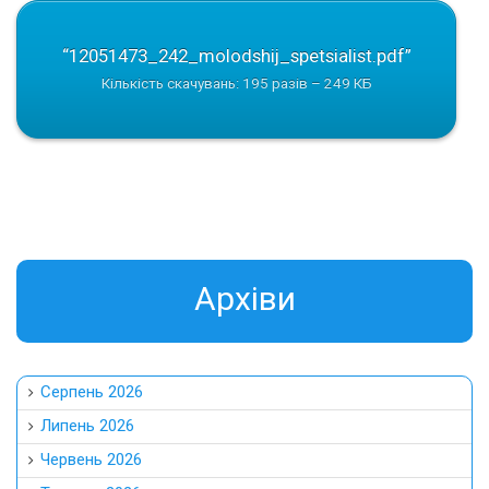
“12051473_242_molodshij_spetsialist.pdf”
Кількість скачувань: 195 разів – 249 КБ
Aрхіви
Серпень 2026
Липень 2026
Червень 2026