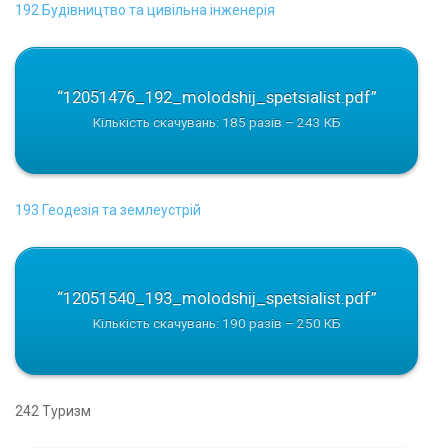
192 Будівництво та цивільна інженерія
“12051476_192_molodshij_spetsialist.pdf”
Кількість скачувань: 185 разів – 243 КБ
193 Геодезія та землеустрій
“12051540_193_molodshij_spetsialist.pdf”
Кількість скачувань: 190 разів – 250 КБ
242 Туризм