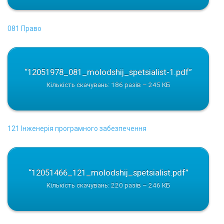
081 Право
“12051978_081_molodshij_spetsialist-1.pdf”
Кількість скачувань: 186 разів – 245 КБ
121 Інженерія програмного забезпечення
“12051466_121_molodshij_spetsialist.pdf”
Кількість скачувань: 220 разів – 246 КБ