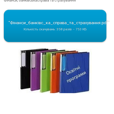
Фiнанси, банкiвськасправа та страхування
“Фiнанси_банкiвс_ка_справа_та_страхування.pdf”
Кількість скачувань: 358 разів – 753 КБ