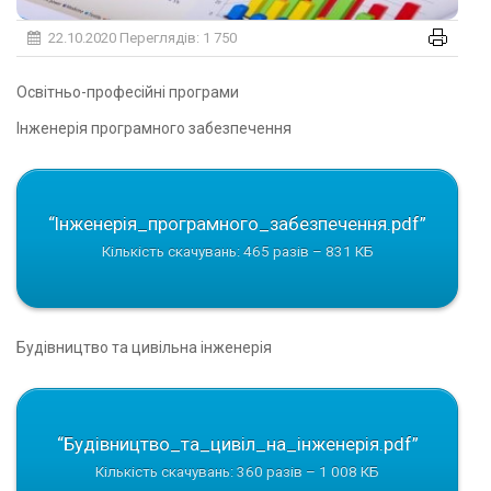
22.10.2020
Переглядів: 1 750
Освітньо-професійні програми
Iнженерiя програмного забезпечення
“Iнженерiя_програмного_забезпечення.pdf”
Кількість скачувань: 465 разів – 831 КБ
Будiвництво та цивiльна iнженерiя
“Будiвництво_та_цивiл_на_iнженерiя.pdf”
Кількість скачувань: 360 разів – 1 008 КБ