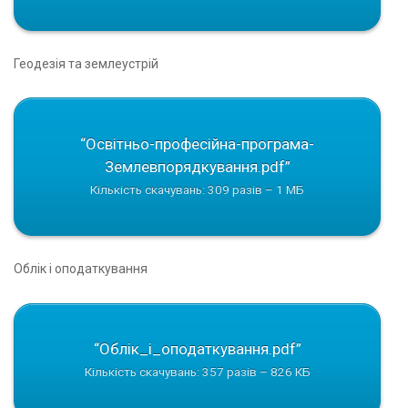
Геодезiя та землеустрiй
“Освітньо-професійна-програма-
Землевпорядкування.pdf”
Кількість скачувань: 309 разів – 1 МБ
Облiк i оподаткування
“Облiк_i_оподаткування.pdf”
Кількість скачувань: 357 разів – 826 КБ