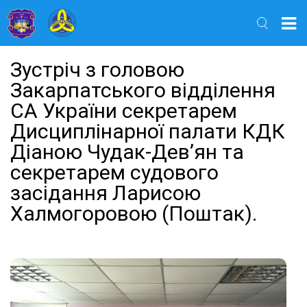
Найти
Зустріч з головою
Закарпатського відділення
СА України секретарем
Дисциплінарної палати КДК
Діаною Чудак-Дев’ян та
секретарем судового
засідання Ларисою
Халмогоровою (Поштак).