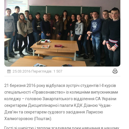
25.03.2016
Переглядів: 1 507
21 березня 2016 року відбулася зустріч студентів І-ІІ курсів
спеціальності «Правознавство» із колишніми випускниками
коледжу – головою Закарпатського відділення СА України
секретарем Дисциплінарної палати КДК Діаною Чудак-
Дев’ян та секретарем судового засідання Ларисою
Халмогоровою (Поштак).
Гості зі щирістю і теплом згадували роки навчання в нашому