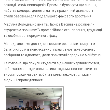
закладі і своїх викладачів. Приємно було чути, що знання,
набуті в коледжі, допомогли їм у практичній діяльності,
стали базовими для подальшого фахового зростання.
Мар’яна Володимирівна та Лариса Василівна розповіли
студентам про шлях їх професійного становлення, труднощі
та особливості юридичного фаху.
Молоді, але вже досвідчені юристи розповіли присутнім
багато історій із повсякденної праці секретаря судового
засідання та адвоката, дали практичні поради на майбутнє.
Та головне, що почули студенти від наших чарівних гостей,
побажання завжди залишатися людьми, незважаючи на
високі посади чи ранги, бути вірним законові, служити
людині і справедливості.