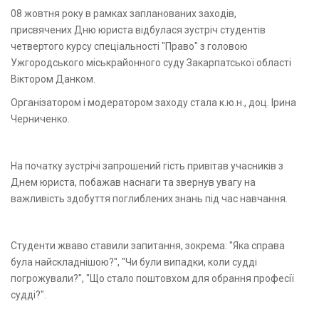
08 жовтня року в рамках запланованих заходів,
присвячених Дню юриста відбулася зустріч студентів
четвертого курсу спеціальності "Право" з головою
Ужгородського міськрайонного суду Закарпатської області
Віктором Данком.
Організатором і модератором заходу стала к.ю.н., доц. Ірина
Черниченко.
На початку зустрічі запрошений гість привітав учасників з
Днем юриста, побажав наснаги та звернув увагу на
важливість здобуття поглиблених знань під час навчання.
Студенти жваво ставили запитання, зокрема: "Яка справа
була найскладнішою?", "Чи були випадки, коли судді
погрожували?", "Що стало поштовхом для обрання професії
судді?".