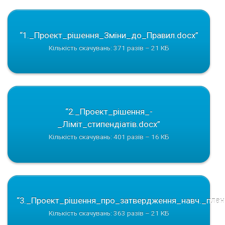
“1._Проект_рiшення_Змiни_до_Правил.docx”
Кількість скачувань: 371 разів – 21 КБ
“2._Проeкт_рiшення_-
_Лiмiт_стипендiатiв.docx”
Кількість скачувань: 401 разів – 16 КБ
“3._Проeкт_рiшення_про_затвердження_навч._планi
Кількість скачувань: 363 разів – 21 КБ