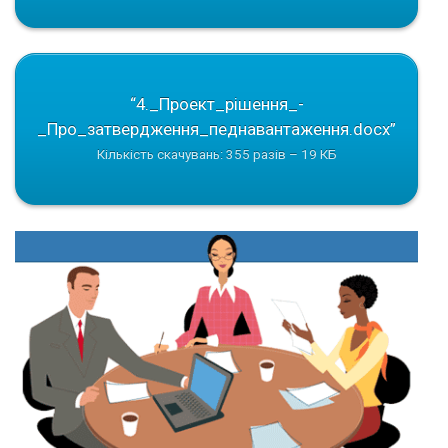
“4._Проeкт_рiшення_-
_Про_затвердження_педнавантаження.docx”
Кількість скачувань: 355 разів – 19 КБ