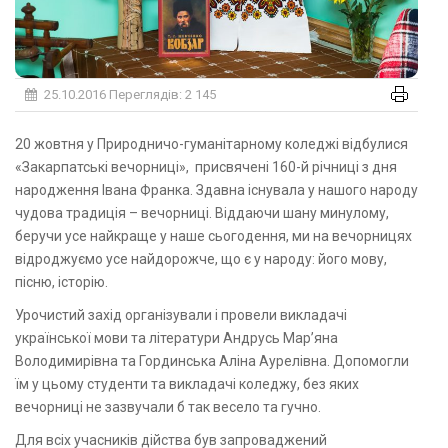
25.10.2016
Переглядів: 2 145
20 жовтня у Природничо-гуманітарному коледжі відбулися
«Закарпатські вечорниці», присвячені 160-й річниці з дня
народження Івана Франка. Здавна існувала у нашого народу
чудова традиція – вечорниці. Віддаючи шану минулому,
беручи усе найкраще у наше сьогодення, ми на вечорницях
відроджуємо усе найдорожче, що є у народу: його мову,
пісню, історію.
Урочистий захід організували і провели викладачі
української мови та літератури Андрусь Мар’яна
Володимирівна та Гординська Аліна Аурелівна. Допомогли
їм у цьому студенти та викладачі коледжу, без яких
вечорниці не зазвучали б так весело та гучно.
Для всіх учасників дійства був запроваджений