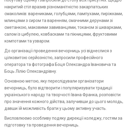
накритий стіл вразив різноманітністю закарпатських
смаколиків: варениками, голубцями, пампухами, пиріжками,
млинцями з сиром та варенням, смачними дерунами зі
сметанкою, маковими завиванцями, токаном зі шкварками,
салом із цибулею, ковбасками та пікницями, фруктовими
компотами та узваром.
До організації проведення вечорниць усі віднеслися з
цілковитою серйозністю, запросили професійного
оператора та фотографа Боця Олександра Івановича та
Боць Лілію Олександрівну.
Основною метою, яку переслідували організатори
вечорниць, було відтворити і популяризувати традиції
українського народу та творчості Івана Франка, розповісти
про значення кожного дійства, залучивши до цього молодь,
давши їй можливість брати у цьому активну участь.
Висловлюємо особливу подяку дирекції коледжу, гостям за
підготовку та проведення вечорниць.