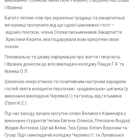
виконання Голінкою Яною пісні «Човен», створеної на слова
І.Франка.
Багато теплих слів про українські традиції та закарпатські
вечорниці пролунало від ще однієї шанованої гості –
відомої поетеси, члена Спілки письменників Закарпаття
Христини Керити, яка подарувала всім присутнім свою
поезію.
Пізнавальну та цікаву інформацію про життя і творчість
І.Франка донесли до всіх викладачі коледжу Пащук Г.Я. та
Іваниш О.Л.
Шаленою енергетикою та позитивним настроєм зарядили
гостей свята колоритні персонажі: «радванська» циганка (у
виконанні викладача ЧеревкоІ.І.) та гонець від гетьмана
(Папп К.С.).
Під час заходу лунало могутнє слово Великого Каменяра у
виконанні студентів Чепки Євгена-Олексія, Плескача Андрія,
Жидик Антоніни, Шугай Аліни, Тюк Еріки, Кепич Вероніки та
Гусар Лідії і викладачів коледжу Черевко І.І. та Лукавської