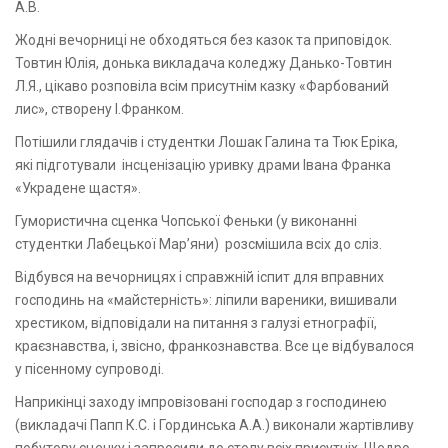
А.В.
Жодні вечорниці не обходяться без казок та приповідок.
Товтин Юлія, донька викладача коледжу Данько-Товтин
Л.Я., цікаво розповіла всім присутнім казку «Фарбований
лис», створену І.Франком.
Потішили глядачів і студентки Лошак Галина та Тюк Еріка,
які підготували інсценізацію уривку драми Івана Франка
«Украдене щастя».
Гумористична сценка Чопської Феньки (у виконанні
студентки Лабецької Мар’яни) розсмішила всіх до сліз.
Відбувся на вечорницях і справжній іспит для вправних
господинь на «майстерність»: ліпили вареники, вишивали
хрестиком, відповідали на питання з галузі етнографії,
краєзнавства, і, звісно, франкознавства. Все це відбувалося
у пісенному супроводі.
Наприкінці заходу імпровізовані господар з господинею
(викладачі Папп К.С. і Гординська А.А.) виконали жартівливу
побутову сценку і запросили до столу всіх присутніх. Щедро