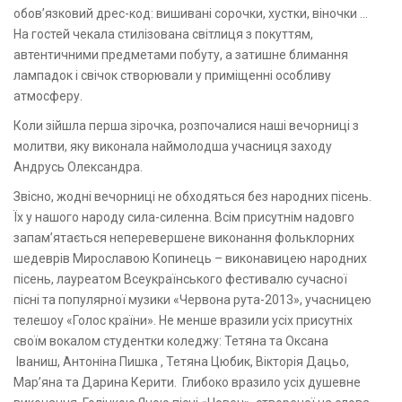
обов’язковий дрес-код: вишивані сорочки, хустки, віночки …
На гостей чекала стилізована світлиця з покуттям,
автентичними предметами побуту, а затишне блимання
лампадок і свічок створювали у приміщенні особливу
атмосферу.
Коли зійшла перша зірочка, розпочалися наші вечорниці з
молитви, яку виконала наймолодша учасниця заходу
Андрусь Олександра.
Звісно, жодні вечорниці не обходяться без народних пісень.
Їх у нашого народу сила-силенна. Всім присутнім надовго
запам’ятається неперевершене виконання фольклорних
шедеврів Мирославою Копинець – виконавицею народних
пісень, лауреатом Всеукраїнського фестивалю сучасної
пісні та популярної музики «Червона рута-2013», учасницею
телешоу «Голос країни». Не менше вразили усіх присутніх
своїм вокалом студентки коледжу: Тетяна та Оксана
Іваниш, Антоніна Пишка , Тетяна Цюбик, Вікторія Дацьо,
Мар’яна та Дарина Керити. Глибоко вразило усіх душевне