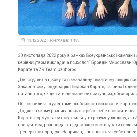
13.12.2022
Переглядів: 1 133
30 листопада 2022 року в рамках Всеукраїнської кампанії «16 днів проти насильства» студенти коледжу групи БС-21 під
керівництвом викладача психології Бровдій Мирослави Ю
Карате та ZR Team Uzhhorod.
Для студентів цікаву та пізнавальну тематичну лекцію пр
Закарпатську федерацію Шидокан Карате, та Ірина Године
питань того, як діяти в небезпечних ситуаціях, обговорили
Обговорили із студентами особливості виховання каратеків
Доджо, в якому розписано як потрібно себе поводити незал
Карате формує та виховує сильну та розумну людину, а в Z
поводитися, розповідають, де можна застосувати свою си
тренерів за порадою. Наприклад, не знають як себе повести