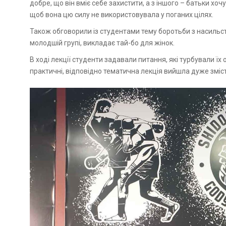
добре, що він вміє себе захистити, а з іншого – батьки хо
щоб вона цю силу не використовувала у поганих цілях.
Також обговорили із студентами тему боротьби з насильс
молодшій групі, викладає тай-бо для жінок.
В ході лекції студенти задавали питання, які турбували ї
практичні, відповідно тематична лекція вийшла дуже змі