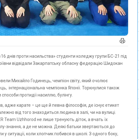
ріївни відвідали Закарпатську обласну федерацію Шидокан
овели Михайло Годинець, чемпіон світу, який очолює
ць, інтернаціональна чемпіонка Японії. Торкнулися також
 способи протидії насиллю, булінгу.
, адже карате – це ще й певна філософія, де існує етикет
ежно від того знаходиться людина в залі, чи на вулиці.
R Team Uzhhorod не лише тренують діток, а вчать їх
лу-знання, а де не можна. Деякі батьки звертаються до
 у ситуації, коли хлопчик побився в школі. З одного боку,