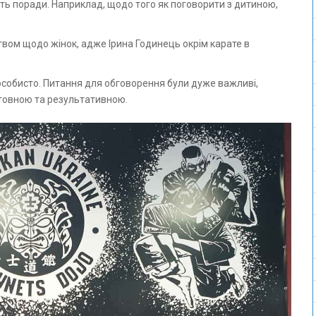
чуть поради. Наприклад, щодо того як поговорити з дитиною,
твом щодо жінок, адже Ірина Годинець окрім карате в
х особисто. Питання для обговорення були дуже важливі,
стовною та результативною.