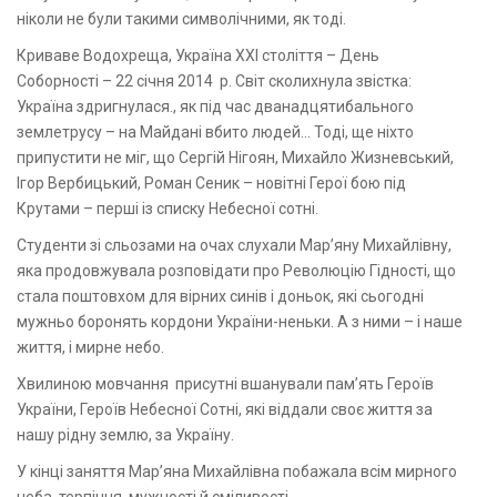
ніколи не були такими символічними, як тоді.
Криваве Водохреща, Україна ХХІ століття – День
Соборності – 22 січня 2014 р. Світ сколихнула звістка:
Україна здригнулася., як під час дванадцятибального
землетрусу – на Майдані вбито людей… Тоді, ще ніхто
припустити не міг, що Сергій Нігоян, Михайло Жизневський,
Ігор Вербицький, Роман Сеник – новітні Герої бою під
Крутами – перші із списку Небесної сотні.
Студенти зі сльозами на очах слухали Мар’яну Михайлівну,
яка продовжувала розповідати про Революцію Гідності, що
стала поштовхом для вірних синів і доньок, які сьогодні
мужньо боронять кордони України-неньки. А з ними – і наше
життя, і мирне небо.
Хвилиною мовчання присутні вшанували пам’ять Героїв
України, Героїв Небесної Сотні, які віддали своє життя за
нашу рідну землю, за Україну.
У кінці заняття Мар’яна Михайлівна побажала всім мирного