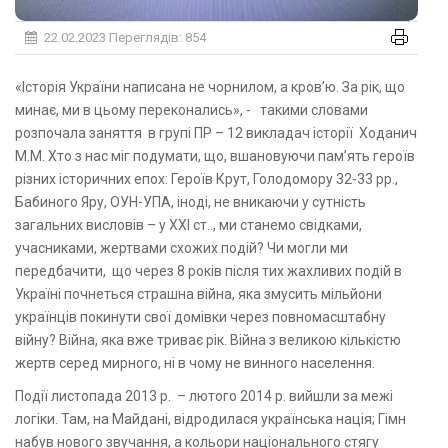
22.02.2023
Переглядів: 854
«Історія України написана не чорнилом, а кров’ю. За рік, що
минає, ми в цьому переконались», - такими словами
розпочала заняття в групі ПР – 12 викладач історії Ходанич
М.М. Хто з нас міг подумати, що, вшановуючи пам’ять героїв
різних історичних епох: Героїв Крут, Голодомору 32-33 рр.,
Бабиного Яру, ОУН-УПА, іноді, не вникаючи у сутність
загальних висловів – у ХХІ ст.., ми станемо свідками,
учасниками, жертвами схожих подій? Чи могли ми
передбачити, що через 8 років після тих жахливих подій в
Україні почнеться страшна війна, яка змусить мільйони
українців покинути свої домівки через повномасштабну
війну? Війна, яка вже триває рік. Війна з великою кількістю
жертв серед мирного, ні в чому не винного населення.
Події листопада 2013 р. – лютого 2014 р. вийшли за межі
логіки. Там, на Майдані, відродилася українська нація; Гімн
набув нового звучання, а кольори національного стягу