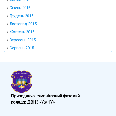
Природничо-гуманітарний фаховий
коледж ДВНЗ «УжНУ»
Для абітурієнтів
Наші спеціальності
Контакти
Карта сайту
Для студентів
Електронне навчання
© 2026. ПГФК ДВНЗ «УжНУ» Всі права захищені