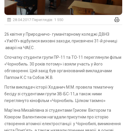
28.04.2017
Переглядів: 1 550
26 квітня у Природничо- гуманітарному коледжі ДВНЗ
«УжНУ» відбулися виховні заходи, присвячені 31-й річниці
аварії на ЧАЕС .
Спочатку студенти групи ПР-11 та ТО-11 переглянули фільм
«Чорнобиль. 30 років потому» і взяли участь у його
обговоренні. Цей захід був організований викладачами
Паппом К.С та Собов Ж.В.
Потім викладач історії Ходанич М.М. провела тематичну
бесіду зі студентами групи ЗВ-БС-11,а також ними
переглянуто кінофільм «Чорнобиль. Цілком таємно»
Мар’яна Михайлівна зі студентами Грисем Віктором та
Кізюром Валентином нагадали присутнім про історію
створення атомної електростанції у Чорнобилі, виникнення
міста Прип’ять, а також назвали причини аварії, в основі