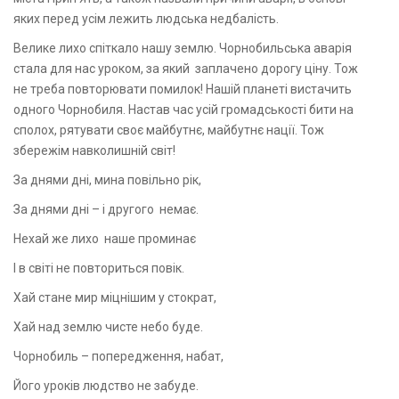
яких перед усім лежить людська недбалість.
Велике лихо спіткало нашу землю. Чорнобильська аварія
стала для нас уроком, за який заплачено дорогу ціну. Тож
не треба повторювати помилок! Нашій планеті вистачить
одного Чорнобиля. Настав час усій громадськості бити на
сполох, рятувати своє майбутнє, майбутнє нації. Тож
збережім навколишній світ!
За днями дні, мина повільно рік,
За днями дні – і другого немає.
Нехай же лихо наше проминає
І в світі не повториться повік.
Хай стане мир міцнішим у стократ,
Хай над землю чисте небо буде.
Чорнобиль – попередження, набат,
Його уроків людство не забуде.