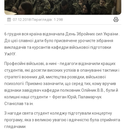
07.12.2018
Переглядів: 1 298
6 грудня вся країна відзначала День Збройних сил України .
До цієї славної дати було присвячене урочисте зібрання
викладачів та курсантів кафедри військової підготовки
УжНУ.
Професійні військові, а нині - педагоги відзначили кращих
студентів, які досягли високих успіхів в опануванні тактики і
стратегії воєнних дій, мистецтва розвідки, військової
психології. Приємно зазначити, що серед тих, кому вручив
відзнаки завідувач кафедри полковник Олійник В.В., були й
колишні наші студенти – Фреган Юрій, Паламарчук
Станіслав та ін.
З нагоди свята студент коледжу підготували концертну
програму, яка з великою увагою і вдячністю була сприйнята
глядачами.