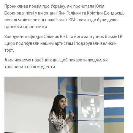
Прониклива поезія про Україну, які прочитала Юлія
Баранова, пісні у виконанні Яни Голінки та Крістіни Дендьєші,
веселі мініатюри від нашої юної КВН- команди були дуже
вдалими і доречними.
Завідувач кафедри Олійник В.Ю. та його заступник Єськін І.В.
щиро подякували нашим артистам і подарували великий
торт.
А ми чекаємо навої нагоди, щоб показати людям, які
талановиті наші студенти.