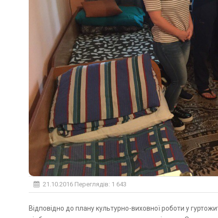
21.10.2016
Переглядів: 1 643
Відповідно до плану культурно-виховної роботи у гуртожитку Природничо-гуманітарного коледжу ДВНЗ «УжНУ»