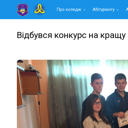
Читать
Про коледж
Абітурієнту
далее
Відбувся конкурс на кращу