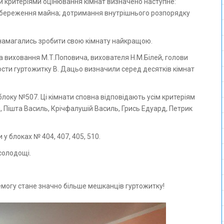
и критеріями оцінювання кімнат визначено наступне:
н збереження майна; дотримання внутрішнього розпорядку
 намагались зробити свою кімнату найкращою.
та виховання М.Т.Поповича, вихователя Н.М.Білей, голови
сти гуртожитку В. Дацьо визначили серед десятків кімнат
оку №507. Ці кімнати сповна відповідають усім критеріям
, Пішта Василь, Крічфалушій Василь, Грись Едуард, Петрик
у блоках № 404, 407, 405, 510.
солодощі.
могу стане значно більше мешканців гуртожитку!