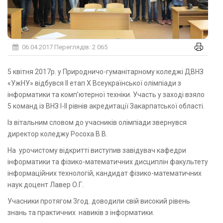
06.04.2017
Переглядів: 2 065
5 квітня 2017р. у Природничо-гуманітарному коледжі ДВНЗ
«УжНУ» відбувся II етап X Всеукраїнської олімпіади з
інформатики та комп’ютерної техніки. Участь у заході взяло
5 команд із ВНЗ I-II рівнів акредитації Закарпатської області.
Із вітальним словом до учасників олімпіади звернувся
директор коледжу Росоха В.В.
На урочистому відкритті виступив завідувач кафедри
інформатики та фізико-математичних дисциплін факультету
інформаційних технологій, кандидат фізико-математичних
наук доцент Лавер О.Г.
Учасники протягом 3год. доводили свій високий рівень
знань та практичних навиків з інформатики.