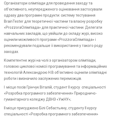
Організатори олімпіади для проведення заходу та
об’єктивного, неупередженого оцінювання застосували
одразу два програмні продукти: систему тестування
BrainTester для теоретичної частини та власну розробку
«ProzzoraОлімпіада» для практичної частини. Делегати
навчальних закладів, що увійшли до складу журі, високо
оцінили можливості програми «ProzzoraОлімпіада» і
рекомендували подальше її використання у такого роду
заходах.
Компетентне журі на чолі з організатором олімпіади,
головою циклової комісії програмування та інформаційних
технологій Александрою Н.В об’єктивно оцінили олімпіадні
роботи і визначило заслужених переможців.
I місце посів Грінчук Віталій, студент II курсу спеціальності
«Розробка програмного забезпечення» Природничо-
гуманітарного коледжу ДВНЗ «УжНУ»;
II місце присуджено Білі Себастьяну, студенту ІІ курсу
спеціальності «Розробка програмного забезпечення»