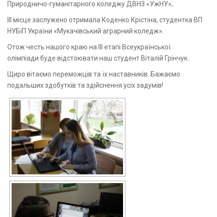
Природничо-гуманітарного коледжу ДВНЗ «УжНУ»;
ІІІ місце заслужено отримала Коденко Крістіна, студентка ВП
НУБіП України «Мукачівський аграрний коледж».
Отож честь нашого краю на ІІІ етапі Всеукраїнської
олімпіади буде відстоювати наш студент Віталій Грінчук.
Щиро вітаємо переможців та їх наставників. Бажаємо
подальших здобутків та здійснення усіх задумів!