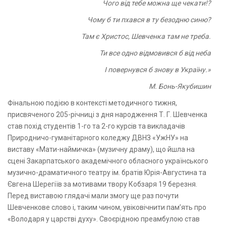
Чого від тебе можна ще чекати!?
Чому б ти пхався в ту безодню синю?
Там є Христос, Шевченка там не треба.
Ти все одно відмовився б від неба
І повернувся б знову в Україну.»
М. Бонь-Якубишин
Фінальною подією в контексті методичного тижня,
присвяченого 205-річниці з дня народження Т. Г. Шевченка
став похід студентів 1-го та 2-го курсів та викладачів
Природничо-гуманітарного коледжу ДВНЗ «УжНУ» на
виставу «Мати-наймичка» (музичну драму), що йшла на
сцені Закарпатського академічного обласного українського
музично-драматичного театру ім. братів Юрія-Августина та
Євгена Шерегіїв за мотивами твору Кобзаря 19 березня.
Перед виставою глядачі мали змогу ще раз почути
Шевченкове слово і, таким чином, увіковічнити пам’ять про
«Володаря у царстві духу». Своєрідною преамбулою став