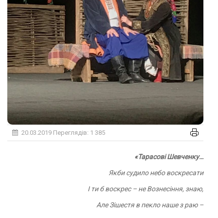
20.03.2019
Переглядів: 1 385
«
Тарасові Шевченку…
Якби судило небо воскресати
І ти б воскрес – не Вознесіння, знаю,
Але Зішестя в пекло наше з раю –