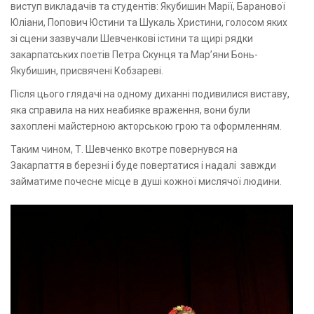
виступ викладачів та студентів: Якубишин Марії, Баранової
Юліани, Попович Юстини та Шукаль Христини, голосом яких
зі сцени зазвучали Шевченкові істини та щирі рядки
закарпатських поетів Петра Скунця та Мар’яни Бонь-
Якубишин, присвячені Кобзареві.
Після цього глядачі на одному диханні подивилися виставу,
яка справила на них неабияке враження, вони були
захоплені майстерною акторською грою та оформленням.
Таким чином, Т. Шевченко вкотре повернувся на
Закарпаття в березні і буде повертатися і надалі завжди
займатиме почесне місце в душі кожної мислячої людини.