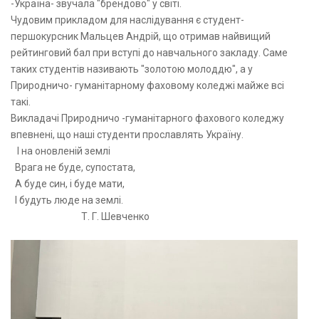
-Україна- звучала "брендово" у світі.
Чудовим прикладом для наслідування є студент-
першокурсник Мальцев Андрій, що отримав найвищий
рейтинговий бал при вступі до навчального закладу. Саме
таких студентів називають "золотою молоддю", а у
Природничо- гуманітарному фаховому коледжі майже всі
такі.
Викладачі Природничо -гуманітарного фахового коледжу
впевнені, що наші студенти прославлять Україну.
І на оновленій землі
Врага не буде, супостата,
А буде син, і буде мати,
І будуть люде на землі.
Т. Г. Шевченко