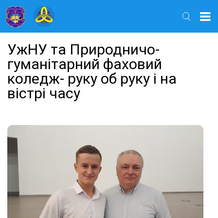
Найти
УжНУ та Природничо-
гуманітарний фаховий
коледж- руку об руку і на
вістрі часу