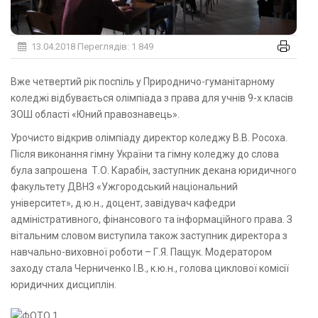
13.04.2018
Переглядів: 1 849
Вже четвертий рік поспіль у Природничо-гуманітарному
коледжі відбувається олімпіада з права для учнів 9-х класів
ЗОШ області «Юний правознавець».
Урочисто відкрив олімпіаду директор коледжу В.В. Росоха.
Після виконання гімну України та гімну коледжу до слова
була запрошена Т.О. Карабін, заступник декана юридичного
факультету ДВНЗ «Ужгородський національний
університет», д.ю.н., доцент, завідувач кафедри
адміністративного, фінансового та інформаційного права. З
вітальним словом виступила також заступник директора з
навчально-виховної роботи – Г.Я. Пащук. Модератором
заходу стала Черниченко І.В., к.ю.н., голова циклової комісії
юридичних дисциплін.