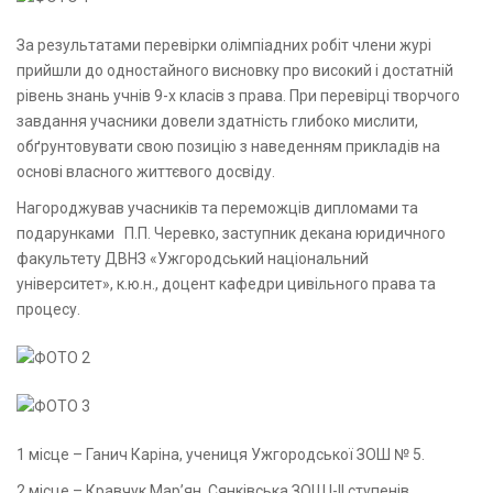
За результатами перевірки олімпіадних робіт члени журі
прийшли до одностайного висновку про високий і достатній
рівень знань учнів 9-х класів з права. При перевірці творчого
завдання учасники довели здатність глибоко мислити,
обґрунтовувати свою позицію з наведенням прикладів на
основі власного життєвого досвіду.
Нагороджував учасників та переможців дипломами та
подарунками П.П. Черевко, заступник декана юридичного
факультету ДВНЗ «Ужгородський національний
університет», к.ю.н., доцент кафедри цивільного права та
процесу.
1 місце – Ганич Каріна, учениця Ужгородської ЗОШ № 5.
2 місце – Кравчук Мар’ян, Сянківська ЗОШ І-ІІ ступенів.