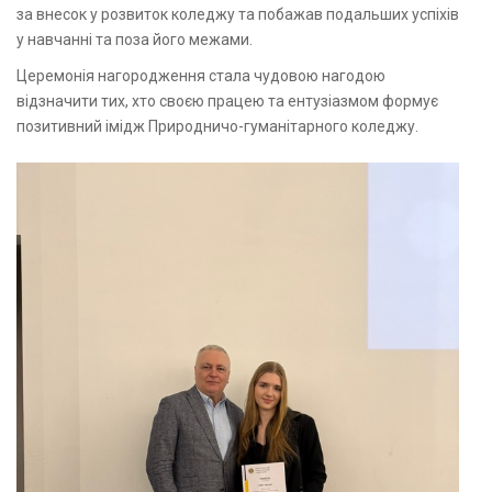
за внесок у розвиток коледжу та побажав подальших успіхів
у навчанні та поза його межами.
Церемонія нагородження стала чудовою нагодою
відзначити тих, хто своєю працею та ентузіазмом формує
позитивний імідж Природничо-гуманітарного коледжу.