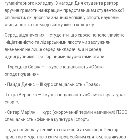
гуманітарного коледжу. З нагоди Дня студента ректор
вручив грамоти найкращим представникам студентської
спільноти, які досягли значних успіхів у спорті, науковій
діяльності та громадському житті коледжу.
Серед відзначених — студенти, що своєю наполегливістю,
ініціативністю та лідерськими якостями заслужили
визнання не лише серед викладачів, а й серед
одногрупників. Цьогорічними лауреатами стали:
- Турецька Софія — ІІІ курс спеціальність «Облік і
оподаткування»;
- Пайда Денис — ІІІ курс спеціальність «Право»;
-Готра Вероніка — ІІ курс спеціальність «Фізична культура і
спорт»;
- Ситар Мар’ян — І курс (скорочений термін навчання) ПЗСО
спеціальність «Фізична культура і спорт».
Подія пройшла у теплій та святковій атмосфері. Ректор
привітав студентів з їхнім професійним святом, подякував