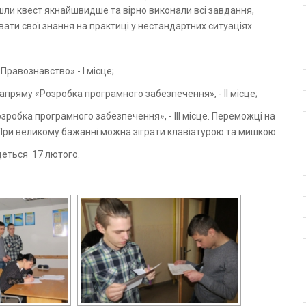
йшли квест якнайшвидше та вірно виконали всі завдання,
ати свої знання на практиці у нестандартних ситуаціях.
Правознавство» - І місце;
пряму «Розробка програмного забезпечення», - ІІ місце;
озробка програмного забезпечення», - ІІІ місце. Переможці на
 При великому бажанні можна зіграти клавіатурою та мишкою.
деться 17 лютого.