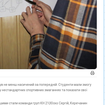
ь у нестандартних спортивних змаганнях та показати свої
ішими стали команди груп КН 21(Юско Сергій, Керечанин