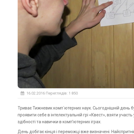
16.02.2016
Переглядів: 1 850
Триває Тижневик комп`ютерних наук. Сьогоднішній день був не менш насичений за попередній. Студенти мали змогу
проявити себе в інтелектуальній грі «Квест», взяти участ
здібності та навички в комп’ютерних іграх.
День добігає кінця і переможці вже визначені. Найспритн