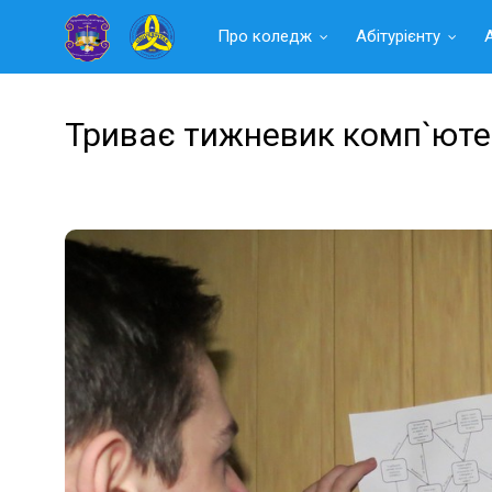
Читать
Про коледж
Абітурієнту
далее
Триває тижневик комп`юте