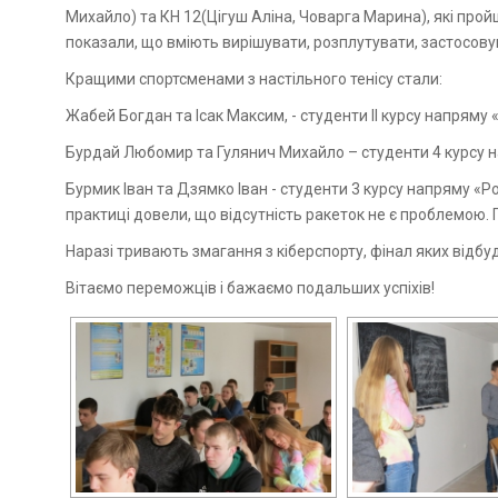
Михайло) та КН 12(Цігуш Аліна, Човарга Марина), які про
показали, що вміють вирішувати, розплутувати, застосовув
Кращими спортсменами з настільного тенісу стали:
Жабей Богдан та Ісак Максим, - студенти ІІ курсу напряму «
Бурдай Любомир та Гулянич Михайло – студенти 4 курсу на
Бурмик Іван та Дзямко Іван - студенти 3 курсу напряму «Р
практиці довели, що відсутність ракеток не є проблемою.
Наразі тривають змагання з кіберспорту, фінал яких відбу
Вітаємо переможців і бажаємо подальших успіхів!