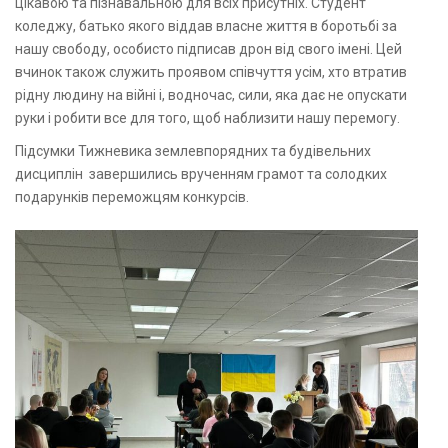
цікавою та пізнавальною для всіх присутніх. Студент
коледжу, батько якого віддав власне життя в боротьбі за
нашу свободу, особисто підписав дрон від свого імені. Цей
вчинок також служить проявом співчуття усім, хто втратив
рідну людину на війні і, водночас, сили, яка дає не опускати
руки і робити все для того, щоб наблизити нашу перемогу.
Підсумки Тижневика землевпорядних та будівельних
дисциплін завершились врученням грамот та солодких
подарунків переможцям конкурсів.