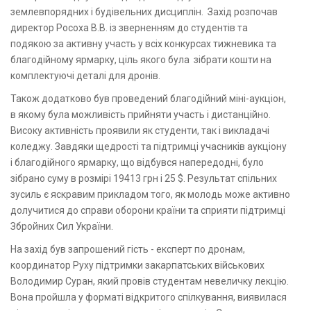
землевпорядних і будівельних дисциплін. Захід розпочав
директор Росоха В.В. із зверненням до студентів та
подякою за активну участь у всіх конкурсах тижневика та
благодійному ярмарку, ціль якого була зібрати кошти на
комплектуючі деталі для дронів.
Також додатково був проведений благодійний міні-аукціон,
в якому була можливість прийняти участь і дистанційно.
Високу активність проявили як студенти, так і викладачі
коледжу. Завдяки щедрості та підтримці учасників аукціону
і благодійного ярмарку, що відбувся напередодні, було
зібрано суму в розмірі 19413 грн і 25 $. Результат спільних
зусиль є яскравим прикладом того, як молодь може активно
долучитися до справи оборони країни та сприяти підтримці
Збройних Сил України.
На захід був запрошений гість - експерт по дронам,
координатор Руху підтримки закарпатських військових
Володимир Суран, який провів студентам невеличку лекцію.
Вона пройшла у форматі відкритого спілкування, виявилася