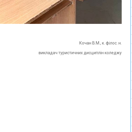
Кочан В.М., к. філос. н.
адач туристичних дисциплін коледжу