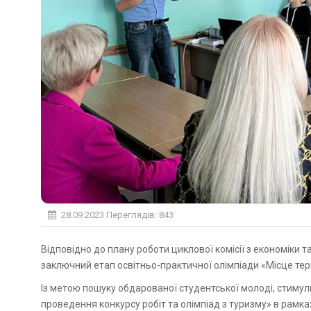
28.09.2023
Переглядів: 843
Відповідно до плану роботи циклової комісії з економіки та туризму в рамках тижня туризму 26 вересня 2023 р. відбувся
заключний етап освітньо-практичної олімпіади «Місце тер
Із метою пошуку обдарованої студентської молоді, стимул
проведення конкурсу робіт та олімпіад з туризму» в рамк