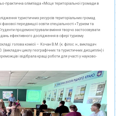
ньо-практична олімпіада «Місце територіальної громади в
лідження туристичних ресурсів територіальних громад
рі фахової передвищої освіти спеціальності «Туризм та
 Студенти продемонстрували вміння творчо застосовувати
вдань ефективного дослідження в сфері туризму.
ладі: голова комісії – Кочан В.М. (к. філос. н., викладач
Ю. (викладач циклу географічних та туристичних дисциплін) і
реможців і відібрала кращі роботи для участі у науково-