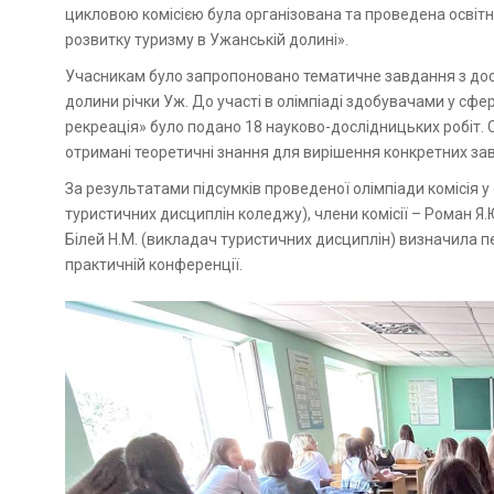
цикловою комісією була організована та проведена освіт
розвитку туризму в Ужанській долині».
Учасникам було запропоновано тематичне завдання з дос
долини річки Уж. До участі в олімпіаді здобувачами у сфе
рекреація» було подано 18 науково-дослідницьких робіт.
отримані теоретичні знання для вирішення конкретних за
За результатами підсумків проведеної олімпіади комісія у ск
туристичних дисциплін коледжу), члени комісії – Роман Я.
Білей Н.М. (викладач туристичних дисциплін) визначила пе
практичній конференції.