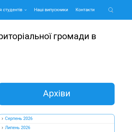
я студентів
Наші випускники
Контакти
Найти:
риторіальної громади в
Aрхіви
Серпень 2026
Липень 2026