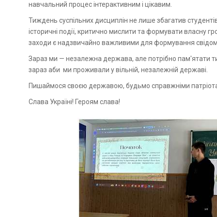
навчальний процес інтерактивним і цікавим.
Тиждень суспільних дисциплін не лише збагатив студентів
історичні події, критично мислити та формувати власну гр
заходи є надзвичайно важливими для формування свідоми
Зараз ми — незалежна держава, але потрібно пам'ятати тих 
зараз аби ми проживали у вільній, незалежній державі.
Пишаймося своєю державою, будьмо справжніми патріотам
Слава Україні! Героям слава!