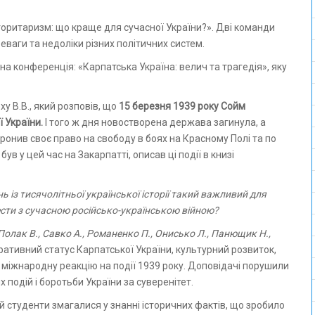
торитаризм: що краще для сучасної України?». Дві команди
ваги та недоліки різних політичних систем.
 конференція: «Карпатська Україна: велич та трагедія», яку
 В.В., який розповів, що
15
березня 1939 року Сойм
 України.
І того ж дня новостворена держава загинула, а
боронив своє право на свободу в боях на Красному Полі та по
був у цей час на Закарпатті, описав ці події в книзі
із тисячолітньої української історії такий важливий для
ести з сучасною російсько-українською війною?
Полак В., Савко А., Романенко П., Онисько Л., Панющик Н.,
ативний статус Карпатської України, культурний розвиток,
 міжнародну реакцію на події 1939 року. Доповідачі порушили
 подій і боротьби України за суверенітет.
й студенти змагалися у знанні історичних фактів, що зробило