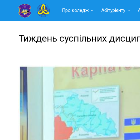
Читать
Про коледж
Абітурієнту
далее
Тиждень суспільних дисци