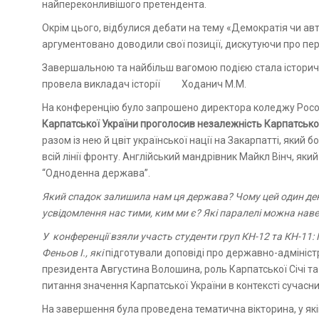
найпереконливішого претендента.
Окрім цього, відбулися дебати на тему «Демократія чи ав
аргументовано доводили свої позиції, дискутуючи про пере
Завершальною та найбільш вагомою подією стала історична
провела викладач історії Ходанич М.М.
На конференцію було запрошено директора коледжу Росоху
Карпатської України проголосив незалежність Карпатської
разом із нею й цвіт української нації на Закарпатті, який 
всій лінії фронту. Англійський мандрівник Майкл Вінч, який 
“Одноденна держава”.
Який спадок залишила нам ця держава? Чому цей один день 
усвідомлення нас тими, ким ми є? Які паралелі можна нав
У конференції взяли участь студенти груп КН-12 та КН-11: 
Феньов І., які
підготували доповіді про державно-адміністр
президента Августина Волошина, роль Карпатської Січі та
питання значення Карпатської України в контексті сучасних
На завершення була проведена тематична вікторина, у які