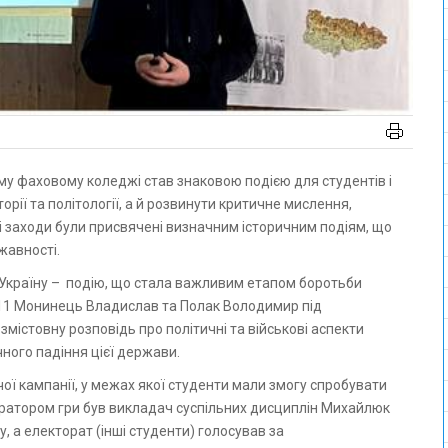
рії та політології, а й розвинути критичне мислення,
ні заходи були присвячені визначним історичним подіям, що
жавності.
 Україну – подію, що стала важливим етапом боротьби
-11 Монинець Владислав та Полак Володимир під
змістовну розповідь про політичні та військові аспекти
чного падіння цієї держави.
ї кампанії, у межах якої студенти мали змогу спробувати
ератором гри був викладач суспільних дисциплін Михайлюк
 а електорат (інші студенти) голосував за