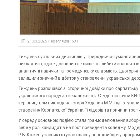
21.03.2025
Переглядів: 531
Тиждень суспільних дисциплін у Природничо-гуманітарному фаховому коледжі став знаковою подією для студентів і
викладачів, адже дозволив не лише поглибити знання з істо
аналітичні навички та громадянську свідомість. Цьогоріч
залишили значний відбиток у становленні української дер
Тиждень розпочався з історичної довідки про Карпатську
українського народу за незалежність. Студенти групи КН
керівництвом викладача історії Ходанич М.М. підготували 
створення Карпатської України, її лідерів та причини трагі
У середу основною подією стала гра-моделювання виборчо
себе у ролі кандидатів на пост президента коледжу. Мод
Р.В. Кожен учасник готував власну передвиборчу програму,