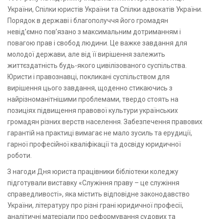
України, Спілки юристів України та Спілки адвокатів України.
Порядок в державі і благополуччя його громадян
невід’ємно пов’язано з максимальним дотриманням і
повагою прав і свобод людини. Це важке завдання для
молодої держави, але від її вирішення залежить
життєздатність будь-якого цивілізованого суспільства.
Юристи і правознавці, покликані суспільством для
вирішення цього завдання, щоденно стикаючись з
найрізноманітнішими проблемами, твердо стоять на
позиціях підвищення правової культури українських
громадян різних верств населення. Забезпечення правових
гарантій на практиці вимагає не мало зусиль та ерудиції,
гарної професійної кваліфікації та досвіду юридичної
роботи.
З нагоди Дня юриста працівники бібліотеки коледжу
підготували виставку «Служіння праву – це служіння
справедливості», яка містить відповідне законодавство
України, літературу про різні грані юридичної професії,
аналітичні матеріали про реформування судових та