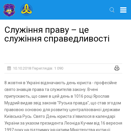
Найти
Служіння праву – це
служіння справедливості
10.10.2018
Переглядів: 1 090
8 жовтня в Україні відзначають день юриста - професійне
свято знавців права та служителів закону. Вчені
припускають, що саме в цей день в 1016 році Ярослав
Мудрий видав звід законів "Руська правда", що став згодом
правовою основою для розвитку централізованої держави
Київська Русь. Свято День юриста з'явилося в календарі
України за указом президента Леоніда Кучми від 16 вересня
1997 року на підтримку ініціативи Міністерства юстиції