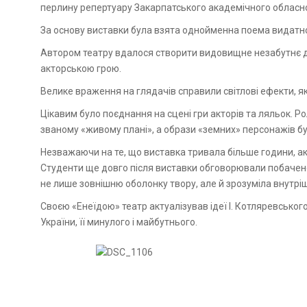
перлину репертуару Закарпатського академічного обласно
За основу виставки була взята однойменна поема видатно
Автором театру вдалося створити видовищне незабутнє д
акторською грою.
Велике враження на глядачів справили світлові ефекти, 
Цікавим було поєднання на сцені гри акторів та ляльок. 
званому «живому плані», а образи «земних» персонажів б
Незважаючи на те, що виставка тривала більше години, акт
Студенти ще довго після виставки обговорювали побачене
не лише зовнішню оболонку твору, але й зрозуміла внутрішн
Своєю «Енеїдою» театр актуалізував ідеї І. Котляревськог
України, її минулого і майбутнього.