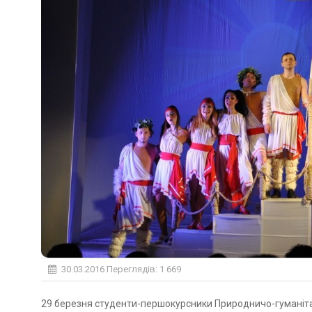
30.03.2016
Переглядів: 1 669
29 березня студенти-першокурсники Природничо-гуманітарного коледжу ДВНЗ «УжНУ» відвідали шоу-мюзикл «Енеїду-