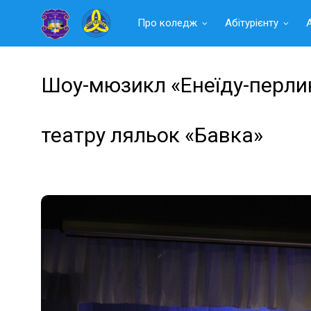
Читать
Про коледж
Абітурієнту
далее
Шоу-мюзикл «Енеїду-перли
театру ляльок «Бавка»