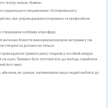
го театру ляльок «Бавка».
го українського письменника І. Котляревського.
ійство, яке супроводжувалося музикою та професійною
які створювали особливу атмосферу.
Ролі античних божеств виконувалися власне акторами у так
ули створені за допомогою ляльок.
орам вдалося тримати увагу глядачів у постійній напрузі.
 на сцені. Приємно було спостерігати, що молодь сприйняла
ій його зміст.
о, аби вони, як і раніше, наповнювали серце людей любов’ю до