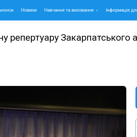
Анонси
Новини
Навчання та виховання
Інформація дл
ну репертуару Закарпатського 