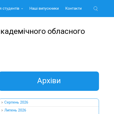
я студентів
Наші випускники
Контакти
Найти:
академічного обласного
Aрхіви
Серпень 2026
Липень 2026