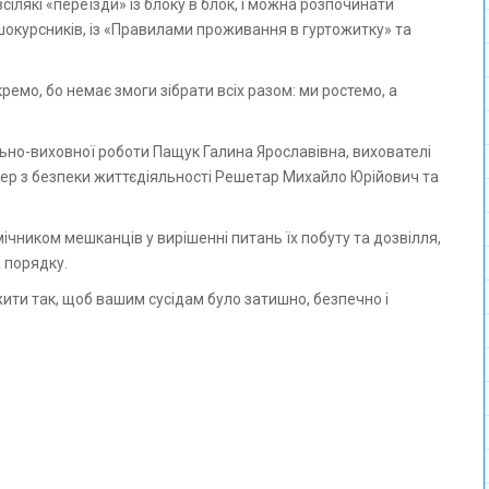
лякі «переїзди» із блоку в блок, і можна розпочинати
шокурсників, із «Правилами проживання в гуртожитку» та
ремо, бо немає змоги зібрати всіх разом: ми ростемо, а
ьно-виховної роботи Пащук Галина Ярославівна, вихователі
нер з безпеки життєдіяльності Решетар Михайло Юрійович та
ічником мешканців у вирішенні питань їх побуту та дозвілля,
 порядку.
жити так, щоб вашим сусідам було затишно, безпечно і