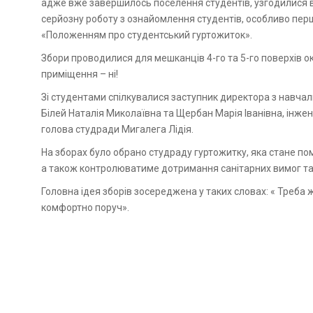
адже вже завершилось поселення студентів, узгодилися всі
серйозну роботу з ознайомлення студентів, особливо пер
«Положенням про студентський гуртожиток».
Збори проводилися для мешканців 4-го та 5-го поверхів ок
приміщення – ні!
Зі студентами спілкувалися заступник директора з навчал
Білей Наталія Миколаївна та Щербан Марія Іванівна, інже
голова студради Мигалега Лідія.
На зборах було обрано студраду гуртожитку, яка стане пом
а також контролюватиме дотримання санітарних вимог та
Головна ідея зборів зосереджена у таких словах: « Треба 
комфортно поруч».