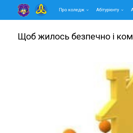
Читать
Про коледж
Абітурієнту
далее
Щоб жилось безпечно і ко