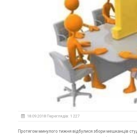
18.09.2018
Переглядів: 1 227
Протягом минулого тижня відбулися збори мешканців студентського гуртожитку №6. Ці заходи були вкрай необхідні,