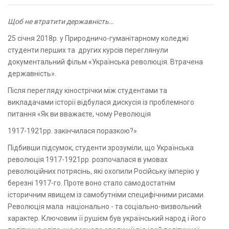
Щоб не втратити державність…
25 січня 2018р. у Природничо-гуманітарному коледжі
студенти перших та других курсів переглянули
документальний фільм «Українська революція. Втрачена
державність».
Після перегляду кінострічки між студентами та
викладачами історії відбулася дискусія із проблемного
питання «Як ви вважаєте, чому Революція
1917-1921рр. закінчилася поразкою?»
Підбивши підсумок, студенти зрозуміли, що Українська
революція 1917-1921рр. розпочалася в умовах
революційних потрясінь, які охопили Російську імперію у
березні 1917-го. Проте воно стало самодостатнім
історичним явищем із самобутніми специфічними рисами.
Революція мала національно - та соціально-визвольний
характер. Ключовим її рушієм був український народ і його