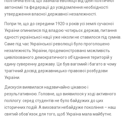
політична еліта, що зазнала еволюції від ідей політичної
автономії та федерації до усвідомлення необхідності
утвердження власної державної незалежності.
Попри те, що до середини 1920-х років усі землі сучасної
України опинилися під владою чотирьох держав, питання
єдності української нації уже ніколи не ставилося під сумнів.
Саме під час Української революції було проголошено
незалежність України, продемонстровано можливість
цивілізованого демократичного об’єднання територій у
єдину суверенну державу. Це був вагомий і багато в чому
трагічний досвід державницько-правової розбудови
України.
Дискусія виявилася надзвичайно цікавою і
результативною. Головне, що виявилося у ході активного
полілогу: серед студентів не було байдужих до цих
історичних подій. А виховати небайдуже покоління – наш
святий обов’язок для того, щоб Україна мала майбутнє.