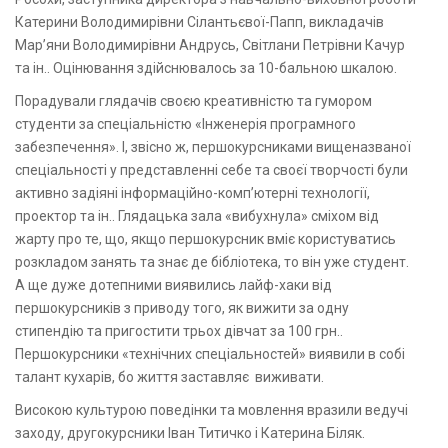
Катерини Володимирівни Сілантьєвої-Папп, викладачів
Мар’яни Володимирівни Андрусь, Світлани Петрівни Качур
та ін.. Оцінювання здійснювалось за 10-бальною шкалою.
Порадували глядачів своєю креативністю та гумором
студенти за спеціальністю «Інженерія програмного
забезпечення». І, звісно ж, першокурсниками вищеназваної
спеціальності у представленні себе та своєї творчості були
активно задіяні інформаційно-комп’ютерні технології,
проектор та ін.. Глядацька зала «вибухнула» сміхом від
жарту про те, що, якщо першокурсник вміє користуватись
розкладом занять та знає де бібліотека, то він уже студент.
А ще дуже дотепними виявились лайф-хаки від
першокурсників з приводу того, як вижити за одну
стипендію та пригостити трьох дівчат за 100 грн..
Першокурсники «технічних спеціальностей» виявили в собі
талант кухарів, бо життя заставляє виживати.
Високою культурою поведінки та мовлення вразили ведучі
заходу, другокурсники Іван Титичко і Катерина Біляк.