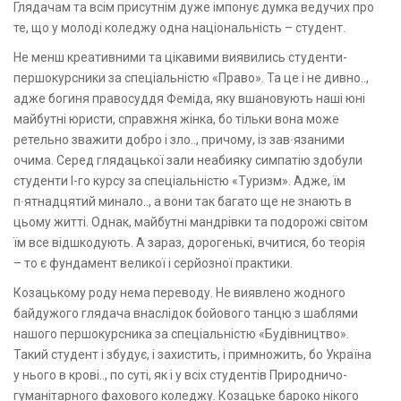
Глядачам та всім присутнім дуже імпонує думка ведучих про
те, що у молоді коледжу одна національність – студент.
Не менш креативними та цікавими виявились студенти-
першокурсники за спеціальністю «Право». Та це і не дивно..,
адже богиня правосуддя Феміда, яку вшановують наші юні
майбутні юристи, справжня жінка, бо тільки вона може
ретельно зважити добро і зло.., причому, із зав∙язаними
очима. Серед глядацької зали неабияку симпатію здобули
студенти І-го курсу за спеціальністю «Туризм». Адже, їм
п∙ятнадцятий минало.., а вони так багато ще не знають в
цьому житті. Однак, майбутні мандрівки та подорожі світом
їм все відшкодують. А зараз, дорогенькі, вчитися, бо теорія
– то є фундамент великої і серйозної практики.
Козацькому роду нема переводу. Не виявлено жодного
байдужого глядача внаслідок бойового танцю з шаблями
нашого першокурсника за спеціальністю «Будівництво».
Такий студент і збудує, і захистить, і примножить, бо Україна
у нього в крові.., по суті, як і у всіх студентів Природничо-
гуманітарного фахового коледжу. Козацьке бароко нікого