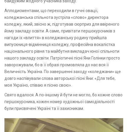
байдужим жодного учасника заходу.
Аплодисментами, що переходили в гучні овації,
коледжанська спільнота зустріла «слово» директора
коледжу, який, звісно ж, підготував сюрприз для ввіреного
йому закладу освіти. А саме, привітати першокурсників з
нагоди їх «влиття» в коледжанську родину прийшла
випускниця-відмінниця коледжу, професійна вокалістка
національного рівня та майбутня викладач юної спільноти
нашого закладу освіти. Патріотичні пісні Яни Голінки просто
заворожували, бо в її образі промовляла до нас вся її
Величність Україна. По завершенні заходу «коледжани» ще
довго наспівували слова авторської пісні Яни: «Для тебе,
моя Україно, співаю я пісню свою».
Свято вдалося. А по-іншому й бути не могло, бо кожне слово
першокурсника, кожен номер художньої самодіяльності
були присвячені Україні та її захисникам.