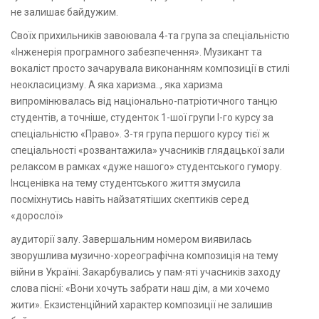
не залишає байдужим.
Своїх прихильників завоювала 4-та група за спеціальністю
«Інженерія програмного забезпечення». Музикант та
вокаліст просто зачарувала виконанням композиції в стилі
неокласицизму. А яка харизма.., яка харизма
випромінювалась від національно-патріотичного танцю
студентів, а точніше, студенток 1-шої групи І-го курсу за
спеціальністю «Право». 3-тя група першого курсу тієї ж
спеціальності «розвантажила» учасників глядацької зали
релаксом в рамках «дуже нашого» студентського гумору.
Інсценівка на тему студентського життя змусила
посміхнутись навіть найзатятіших скептиків серед
«дорослої»
аудиторії залу. Завершальним номером виявилась
зворушлива музично-хореографічна композиція на тему
війни в Україні. Закарбувались у пам∙яті учасників заходу
слова пісні: «Вони хочуть забрати наш дім, а ми хочемо
жити». Екзистенційний характер композиції не залишив