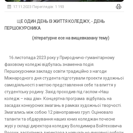
17.11.2023
Переглядів: 1 193
ЩЕ ОДИН ДЕНЬ ІЗ ЖИТТЯ КОЛЕДЖУ, - ДЕНЬ
ПЕРШОКУРСНИКА
(літературне есе на вищевказану тему)
16 листопада 2023 року у Природничо-гуманітарному
фаховому коледжі відбулась знаменна подія.
Першокурсники закладу освіти традиційно з нагоди
Міжнародного дня студента підготували проекти художньої
самодіяльності з метою представлення себе та влиття у
студентську родину. Захід проходив під гаслом «Наш
коледж – наш дім». Концертна програма відбулась на
засадах конкурсних змагань в рамках художньої творчості.
Змагались між собою 12 рівноправних груп. Оцінювало
таланти та обдарування наших юних коледжан почесне
журі у складі директора коледжу Володимира Войтеховича
Росохи, заступника директора з навчально-виховної роботи